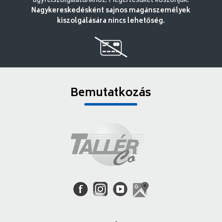
ügyfélszolgálatunkhoz. Megértésüket köszönjük.
Nagykereskedésként sajnos magánszemélyek
kiszolgálására nincs lehetőség.
Bemutatkozás