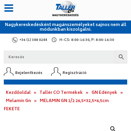
Nagykereskedésként magánszemélyeket sajnos nem áll
módunkban kiszolgálni.
+36 (1) 388 0244
H-CS: 8:00-16:30, P: 8:00-16:30
Bejelentkezés
Regisztráció
Kezdőoldal
»
Tallér CO Termékek
»
GN Edények
»
Melamin Gn
»
MELAMIN GN 1/2 26,5×32,5×6,5cm
FEKETE