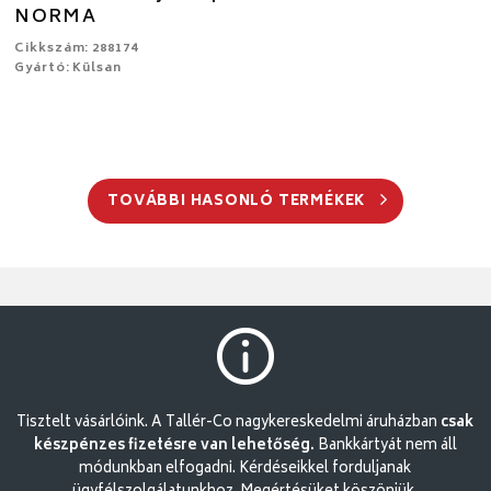
NORMA
Cikkszám: 288174
Gyártó: Külsan
TOVÁBBI HASONLÓ TERMÉKEK
Tisztelt vásárlóink. A Tallér-Co nagykereskedelmi áruházban
csak
készpénzes fizetésre van lehetőség.
Bankkártyát nem áll
módunkban elfogadni. Kérdéseikkel forduljanak