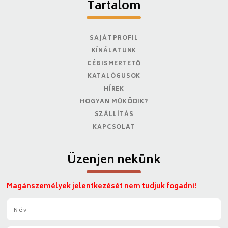
Tartalom
SAJÁT PROFIL
KÍNÁLATUNK
CÉGISMERTETŐ
KATALÓGUSOK
HÍREK
HOGYAN MŰKÖDIK?
SZÁLLÍTÁS
KAPCSOLAT
Üzenjen nekünk
Magánszemélyek jelentkezését nem tudjuk fogadni!
N
é
v