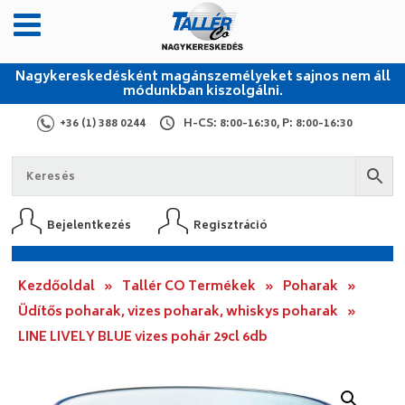
Nagykereskedésként magánszemélyeket sajnos nem áll
módunkban kiszolgálni.
+36 (1) 388 0244
H-CS: 8:00-16:30, P: 8:00-16:30
Bejelentkezés
Regisztráció
Kezdőoldal
»
Tallér CO Termékek
»
Poharak
»
Üdítős poharak, vizes poharak, whiskys poharak
»
LINE LIVELY BLUE vizes pohár 29cl 6db