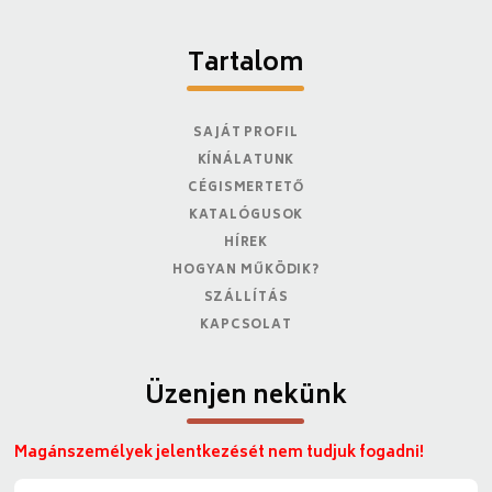
Tartalom
SAJÁT PROFIL
KÍNÁLATUNK
CÉGISMERTETŐ
KATALÓGUSOK
HÍREK
HOGYAN MŰKÖDIK?
SZÁLLÍTÁS
KAPCSOLAT
Üzenjen nekünk
Magánszemélyek jelentkezését nem tudjuk fogadni!
N