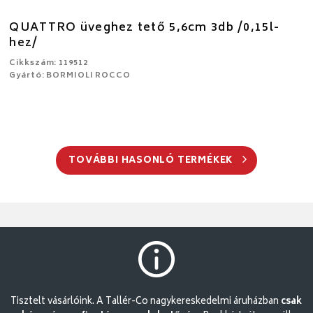
QUATTRO üveghez tető 5,6cm 3db /0,15l-
hez/
Cikkszám: 119512
Gyártó: BORMIOLI ROCCO
TOVÁBBI HASONLÓ TERMÉKEK
Tisztelt vásárlóink. A Tallér-Co nagykereskedelmi áruházban
csak