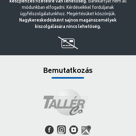
készpénzes fizetésre van lehetőség.
Bankkártyát nem áll
módunkban elfogadni. Kérdéseikkel forduljanak
ügyfélszolgálatunkhoz. Megértésüket köszönjük.
Nagykereskedésként sajnos magánszemélyek
kiszolgálására nincs lehetőség.
Bemutatkozás