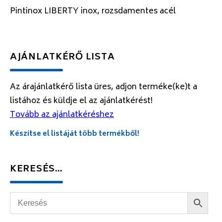
Pintinox LIBERTY inox, rozsdamentes acél
AJÁNLATKÉRŐ LISTA
Az árajánlatkérő lista üres, adjon terméke(ke)t a
listához és küldje el az ajánlatkérést!
Tovább az ajánlatkéréshez
Készítse el listáját több termékből!
KERESÉS…