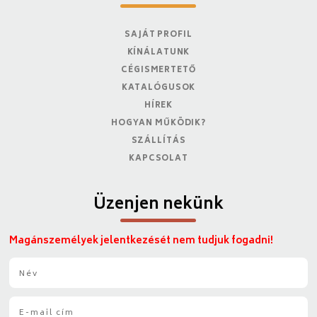
SAJÁT PROFIL
KÍNÁLATUNK
CÉGISMERTETŐ
KATALÓGUSOK
HÍREK
HOGYAN MŰKÖDIK?
SZÁLLÍTÁS
KAPCSOLAT
Üzenjen nekünk
Magánszemélyek jelentkezését nem tudjuk fogadni!
N
é
v
E
*
-