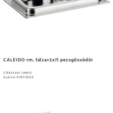
CALEIDO rm. tálca+2x7l pezsgősvödör
Cikkszám: 144672
Gyártó: PINTINOX