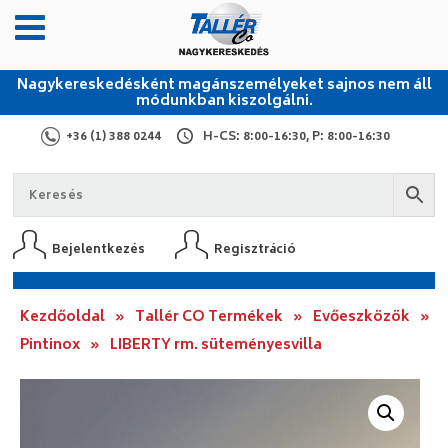
Nagykereskedésként magánszemélyeket sajnos nem áll
módunkban kiszolgálni.
+36 (1) 388 0244
H-CS: 8:00-16:30, P: 8:00-16:30
Bejelentkezés
Regisztráció
Kezdőoldal
»
Tallér CO Termékek
»
Evőeszközök
»
Pintinox
»
LIBERTY rm. süteményesvilla