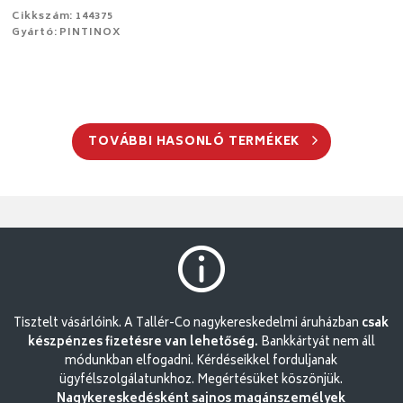
Cikkszám: 144375
Gyártó: PINTINOX
TOVÁBBI HASONLÓ TERMÉKEK
Tisztelt vásárlóink. A Tallér-Co nagykereskedelmi áruházban
csak
készpénzes fizetésre van lehetőség.
Bankkártyát nem áll
módunkban elfogadni. Kérdéseikkel forduljanak
ügyfélszolgálatunkhoz. Megértésüket köszönjük.
Nagykereskedésként sajnos magánszemélyek