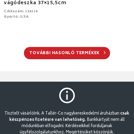
vágódeszka 37×15,5cm
Cikkszám: 126116
Gyártó: ILSA
TOVÁBBI HASONLÓ TERMÉKEK
Tisztelt vásárlóink. A Tallér-Co nagykereskedelmi áruházban
csak
készpénzes fizetésre van lehetőség.
Bankkártyát nem áll
módunkban elfogadni. Kérdéseikkel forduljanak
ügyfélszolgálatunkhoz. Megértésüket köszönjük.