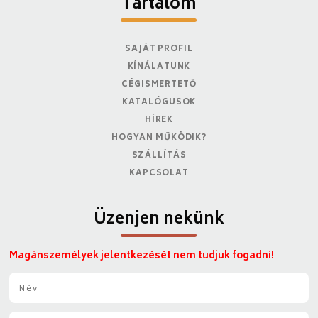
Tartalom
SAJÁT PROFIL
KÍNÁLATUNK
CÉGISMERTETŐ
KATALÓGUSOK
HÍREK
HOGYAN MŰKÖDIK?
SZÁLLÍTÁS
KAPCSOLAT
Üzenjen nekünk
Magánszemélyek jelentkezését nem tudjuk fogadni!
N
é
v
E