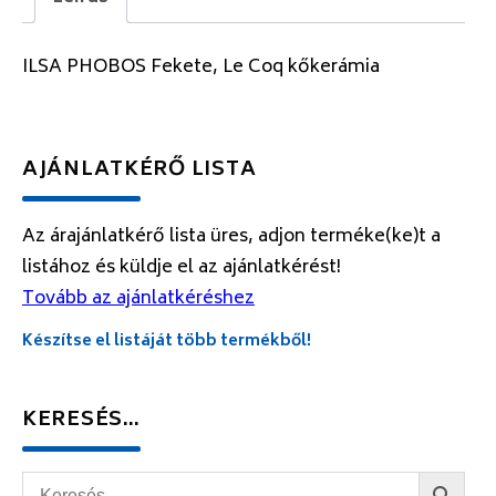
ILSA PHOBOS Fekete, Le Coq kőkerámia
AJÁNLATKÉRŐ LISTA
Az árajánlatkérő lista üres, adjon terméke(ke)t a
listához és küldje el az ajánlatkérést!
Tovább az ajánlatkéréshez
Készítse el listáját több termékből!
KERESÉS…