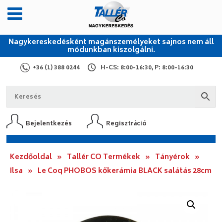
Nagykereskedésként magánszemélyeket sajnos nem áll
módunkban kiszolgálni.
+36 (1) 388 0244
H-CS: 8:00-16:30, P: 8:00-16:30
Bejelentkezés
Regisztráció
Kezdőoldal
»
Tallér CO Termékek
»
Tányérok
»
Ilsa
»
Le Coq PHOBOS kőkerámia BLACK salátás 28cm