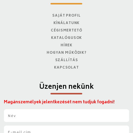
SAJÁT PROFIL
KÍNÁLATUNK
CÉGISMERTETŐ
KATALÓGUSOK
HÍREK
HOGYAN MŰKÖDIK?
SZÁLLÍTÁS
KAPCSOLAT
Üzenjen nekünk
Magánszemélyek jelentkezését nem tudjuk fogadni!
N
é
v
E
*