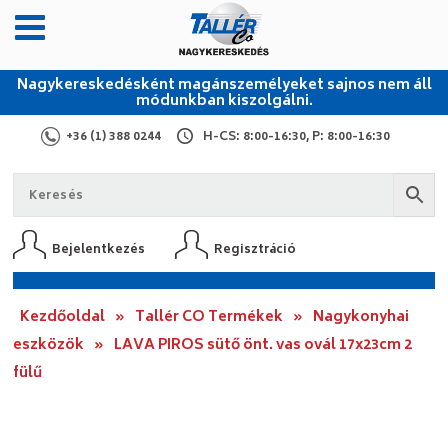
Nagykereskedésként magánszemélyeket sajnos nem áll
módunkban kiszolgálni.
+36 (1) 388 0244
H-CS: 8:00-16:30, P: 8:00-16:30
Bejelentkezés
Regisztráció
Kezdőoldal
»
Tallér CO Termékek
»
Nagykonyhai
eszközök
»
LAVA PIROS sütő önt. vas ovál 17x23cm 2
fülű