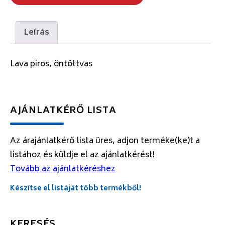
Leírás
Lava piros, öntöttvas
AJÁNLATKÉRŐ LISTA
Az árajánlatkérő lista üres, adjon terméke(ke)t a
listához és küldje el az ajánlatkérést!
Tovább az ajánlatkéréshez
Készítse el listáját több termékből!
KERESÉS…