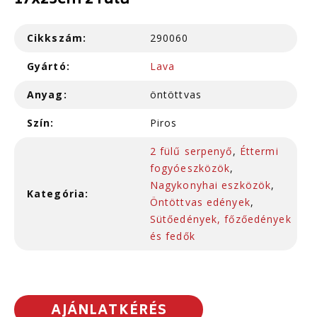
17x23cm 2 fülű
Cikkszám:
290060
Gyártó:
Lava
Anyag:
öntöttvas
Szín:
Piros
2 fülű serpenyő
,
Éttermi
fogyóeszközök
,
Nagykonyhai eszközök
,
Kategória:
Öntöttvas edények
,
Sütőedények, főzőedények
és fedők
AJÁNLATKÉRÉS