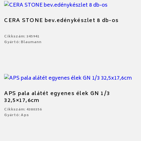
CERA STONE bev.edénykészlet 8 db-os
Cikkszám: 345941
Gyártó: Blaumann
APS pala alátét egyenes élek GN 1/3
32,5×17,6cm
Cikkszám: 4380356
Gyártó: Aps