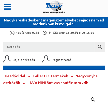
Nagykereskedésként magánszemélyeket sajnos nem áll
módunkban kiszolgálni.
+36 (1) 388 0244
H-CS: 8:00-16:30, P: 8:00-16:30
Bejelentkezés
Regisztráció
Kezdőoldal
»
Tallér CO Termékek
»
Nagykonyhai
eszközök
»
LAVA MINI önt.vas souffle 8cm 2db