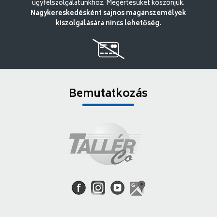
ügyfélszolgálatunkhoz. Megértésüket köszönjük.
Nagykereskedésként sajnos magánszemélyek
kiszolgálására nincs lehetőség.
Bemutatkozás