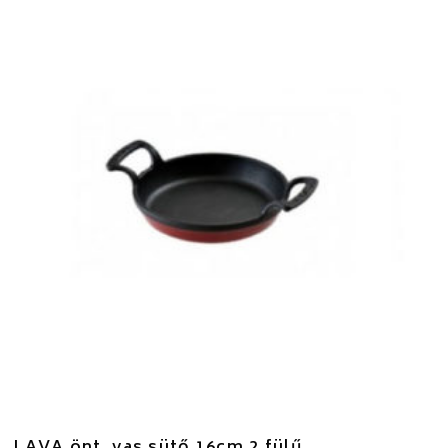
LAVA önt. vas sütő 16cm 2 fülű