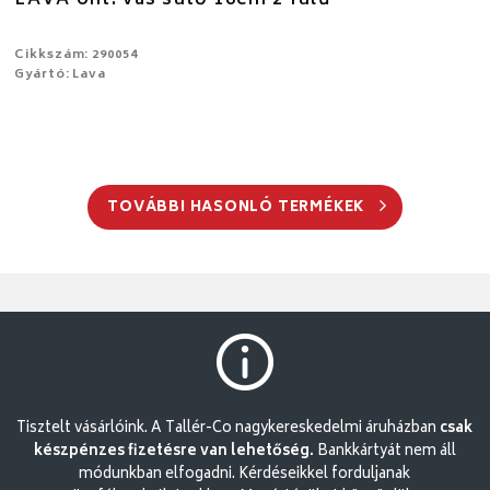
Cikkszám: 290054
Gyártó: Lava
TOVÁBBI HASONLÓ TERMÉKEK
Tisztelt vásárlóink. A Tallér-Co nagykereskedelmi áruházban
csak
készpénzes fizetésre van lehetőség.
Bankkártyát nem áll
módunkban elfogadni. Kérdéseikkel forduljanak