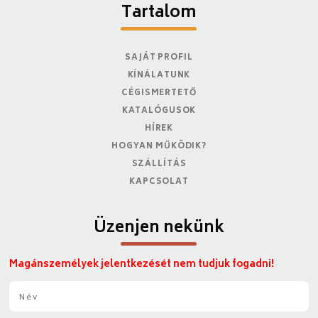
Tartalom
SAJÁT PROFIL
KÍNÁLATUNK
CÉGISMERTETŐ
KATALÓGUSOK
HÍREK
HOGYAN MŰKÖDIK?
SZÁLLÍTÁS
KAPCSOLAT
Üzenjen nekünk
Magánszemélyek jelentkezését nem tudjuk fogadni!
N
é
v