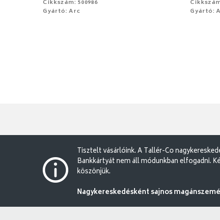
Cikkszám: 500986
Cikkszám
Gyártó: Arc
Gyártó: 
Tisztelt vásárlóink. A Tallér-Co nagykereske
Bankkártyát nem áll módunkban elfogadni. Ké
köszönjük.
Nagykereskedésként sajnos magánszemély