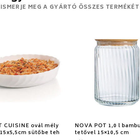
ISMERJE MEG A GYÁRTÓ ÖSSZES TERMÉKÉT
 CUISINE ovál mély
NOVA POT 1,0 l bamb
x15x5,5cm sütőbe teh
tetővel 15×10,5 cm