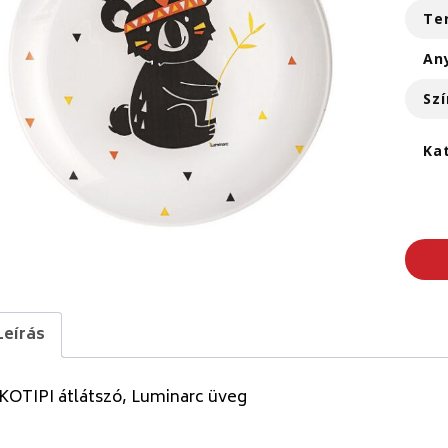
Te
An
Szí
Ka
Leírás
KOTIPI átlátszó, Luminarc üveg