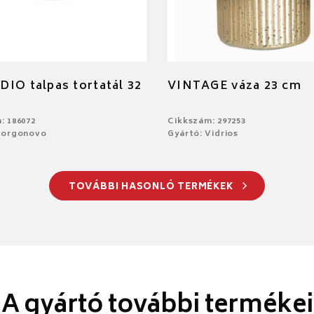
IO talpas tortatál 32
VINTAGE váza 23 cm
: 186072
Cikkszám: 297253
Borgonovo
Gyártó: Vidrios
TOVÁBBI HASONLÓ TERMÉKEK
A gyártó további termékei