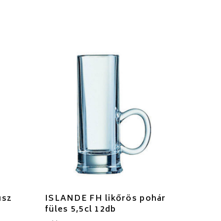
usz
ISLANDE FH likőrös pohár
füles 5,5cl 12db