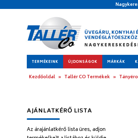
Nagykeres
TERMÉKEINK
ÚJDONSÁGOK
MÁRKÁK
K
Kezdőoldal
»
Tallér CO Termékek
»
Tányér
AJÁNLATKÉRŐ LISTA
Az árajánlatkérő lista üres, adjon