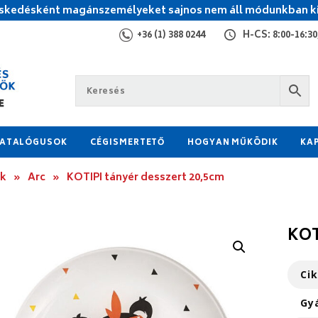
kedésként magánszemélyeket sajnos nem áll módunkban ki
+36 (1) 388 0244
H-CS: 8:00-16:30,
ATALÓGUSOK
CÉGISMERTETŐ
HOGYAN MŰKÖDIK
KA
ok
»
Arc
»
KOTIPI tányér desszert 20,5cm
KOT
Ci
Gy