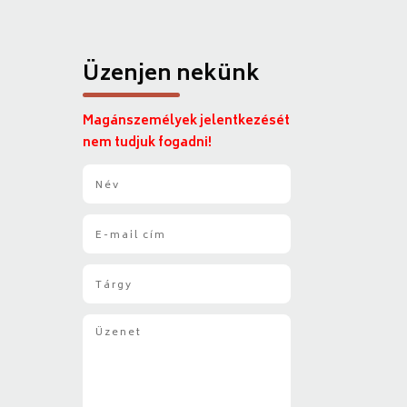
Üzenjen nekünk
Magánszemélyek jelentkezését
nem tudjuk fogadni!
N
é
v
E
*
-
m
T
a
á
i
r
l
Ü
g
*
z
y
e
*
n
e