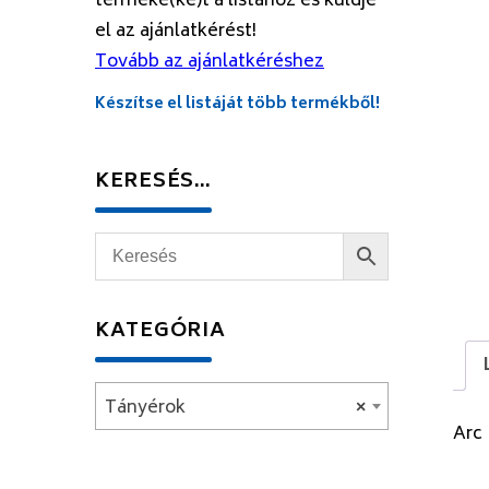
terméke(ke)t a listához és küldje
el az ajánlatkérést!
Tovább az ajánlatkéréshez
Készítse el listáját több termékből!
KERESÉS…
KATEGÓRIA
Tányérok
×
Arc 