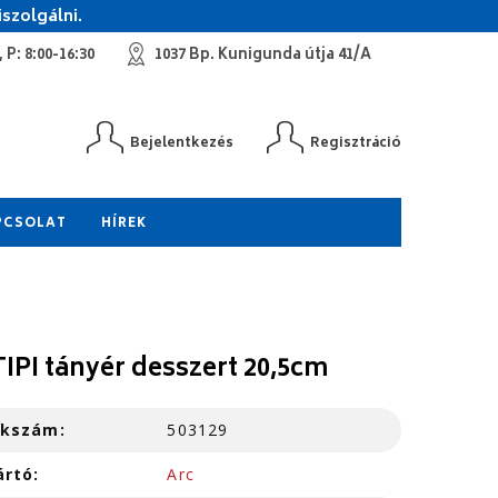
szolgálni.
 P: 8:00-16:30
1037 Bp. Kunigunda útja 41/A
Bejelentkezés
Regisztráció
PCSOLAT
HÍREK
IPI tányér desszert 20,5cm
kkszám:
503129
ártó:
Arc