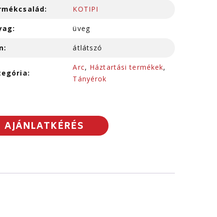
rmékcsalád:
KOTIPI
yag:
üveg
n:
átlátszó
Arc
,
Háztartási termékek
,
tegória:
Tányérok
AJÁNLATKÉRÉS