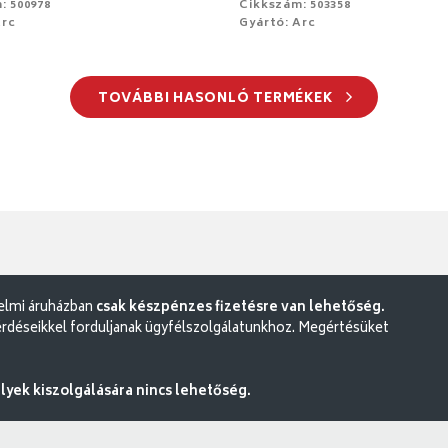
: 500978
Cikkszám: 503358
Arc
Gyártó: Arc
TOVÁBBI HASONLÓ TERMÉKEK
delmi áruházban
csak készpénzes fizetésre van lehetőség.
rdéseikkel forduljanak ügyfélszolgálatunkhoz. Megértésüket
ek kiszolgálására nincs lehetőség.