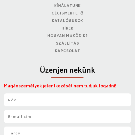
KÍNÁLATUNK
CÉGISMERTETŐ
KATALÓGUSOK
HÍREK
HOGYAN MŰKÖDIK?
SZÁLLÍTÁS
KAPCSOLAT
Üzenjen nekünk
Magánszemélyek jelentkezését nem tudjuk fogadni!
N
é
v
E
*
-
m
T
a
á