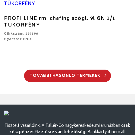
PROFI LINE rm. chafing szögl. 9l GN 1/1
TÜKÖRFÉNY
Cikkszám: 267196
Gyártó: HENDI
TOVÁBBI HASONLÓ TERMÉKEK
Tisztelt vásárlóink. A Tallér-Co nagykereskedelmi áruházban
csak
készpénzes fizetésre van lehetőség.
Bankkártyát nem áll