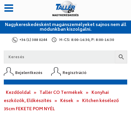
Nagykereskedésként magánszemélyeket sajnos nem áll
módunkban kiszolgálni.
+36 (1) 388 0244
H-CS: 8:00-16:30, P: 8:00-16:30
Bejelentkezés
Regisztráció
Kezdőoldal
»
Tallér CO Termékek
»
Konyhai
eszközök, Előkészítés
»
Kések
»
Kitchen késélező
35cm FEKETE POM NYÉL