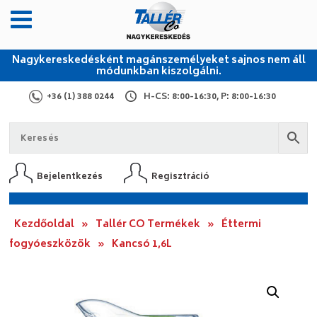
Nagykereskedésként magánszemélyeket sajnos nem áll
módunkban kiszolgálni.
+36 (1) 388 0244
H-CS: 8:00-16:30, P: 8:00-16:30
Bejelentkezés
Regisztráció
Kezdőoldal
»
Tallér CO Termékek
»
Éttermi
fogyóeszközök
»
Kancsó 1,6L