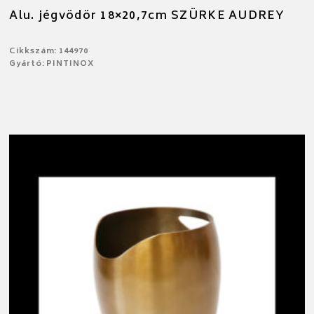
Alu. jégvödör 18×20,7cm SZÜRKE AUDREY
Cikkszám: 144970
Gyártó: PINTINOX