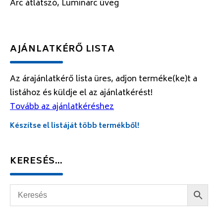
Arc átlátszó, Luminarc üveg
AJÁNLATKÉRŐ LISTA
Az árajánlatkérő lista üres, adjon terméke(ke)t a
listához és küldje el az ajánlatkérést!
Tovább az ajánlatkéréshez
Készítse el listáját több termékből!
KERESÉS…