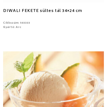
DIWALI FEKETE sültes tál 34×24 cm
Cikkszám: 503333
Gyártó: Arc