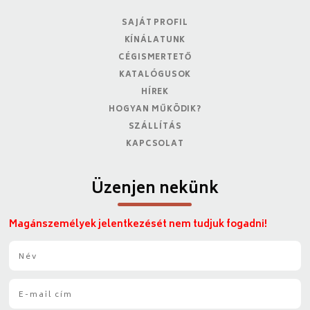
SAJÁT PROFIL
KÍNÁLATUNK
CÉGISMERTETŐ
KATALÓGUSOK
HÍREK
HOGYAN MŰKÖDIK?
SZÁLLÍTÁS
KAPCSOLAT
Üzenjen nekünk
Magánszemélyek jelentkezését nem tudjuk fogadni!
N
é
v
E
*
-