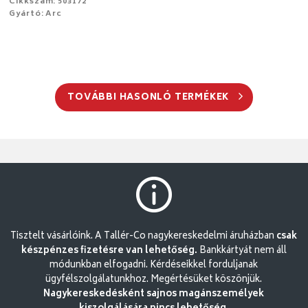
Cikkszám: 503172
Gyártó: Arc
TOVÁBBI HASONLÓ TERMÉKEK
Tisztelt vásárlóink. A Tallér-Co nagykereskedelmi áruházban
csak
készpénzes fizetésre van lehetőség.
Bankkártyát nem áll
módunkban elfogadni. Kérdéseikkel forduljanak
ügyfélszolgálatunkhoz. Megértésüket köszönjük.
Nagykereskedésként sajnos magánszemélyek