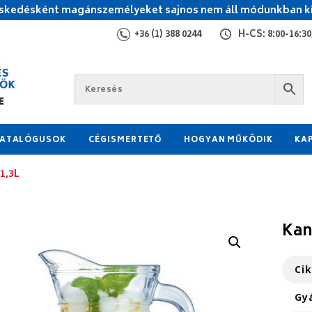
kedésként magánszemélyeket sajnos nem áll módunkban ki
+36 (1) 388 0244
H-CS: 8:00-16:30,
ATALÓGUSOK
CÉGISMERTETŐ
HOGYAN MŰKÖDIK
KA
1,3L
Kan
Ci
Gy