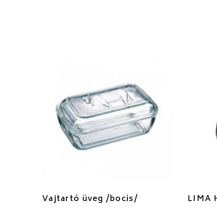
Vajtartó üveg /bocis/
LIMA H