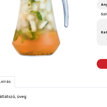
An
Szí
Ka
Leírás
átlátszó, üveg