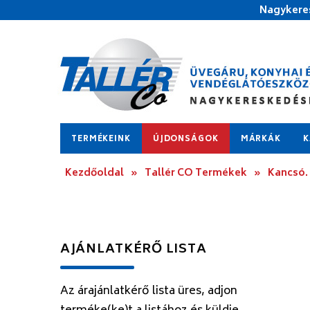
Nagykeres
TERMÉKEINK
ÚJDONSÁGOK
MÁRKÁK
K
Kezdőoldal
»
Tallér CO Termékek
»
Kancsó. 
AJÁNLATKÉRŐ LISTA
Az árajánlatkérő lista üres, adjon