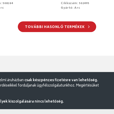
: 508184
Cikkszám: 502495
Arc
Gyártó: Arc
TOVÁBBI HASONLÓ TERMÉKEK
delmi áruházban
csak készpénzes fizetésre van lehetőség.
rdéseikkel forduljanak ügyfélszolgálatunkhoz. Megértésüket
ek kiszolgálására nincs lehetőség.