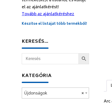
terméke(ke)t a listához és küldje
el az ajánlatkérést!
Tovább az ajánlatkéréshez
Készítse el listáját több termékből!
KERESÉS…
KATEGÓRIA
Újdonságok
×
Arc 