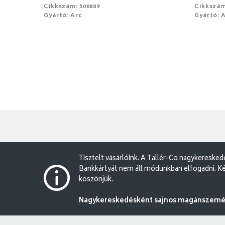
Cikkszám: 500889
Cikkszám
Gyártó: Arc
Gyártó: 
Tisztelt vásárlóink. A Tallér-Co nagykereske
Bankkártyát nem áll módunkban elfogadni. Ké
köszönjük.
Nagykereskedésként sajnos magánszemély