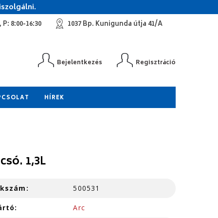
szolgálni.
 P: 8:00-16:30
1037 Bp. Kunigunda útja 41/A
Bejelentkezés
Regisztráció
PCSOLAT
HÍREK
csó. 1,3L
kkszám:
500531
ártó:
Arc