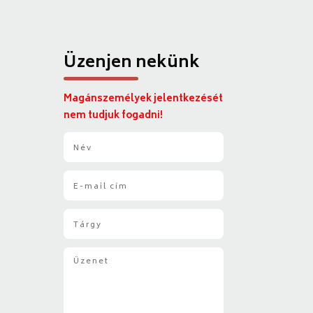
Üzenjen nekünk
Magánszemélyek jelentkezését
nem tudjuk fogadni!
N
é
v
E
*
-
m
T
a
á
i
r
l
Ü
g
*
z
y
e
*
n
e