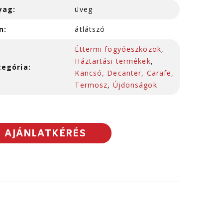
yag:
üveg
n:
átlátszó
Éttermi fogyóeszközök
,
Háztartási termékek
,
tegória:
Kancsó, Decanter, Carafe,
Termosz
,
Újdonságok
AJÁNLATKÉRÉS