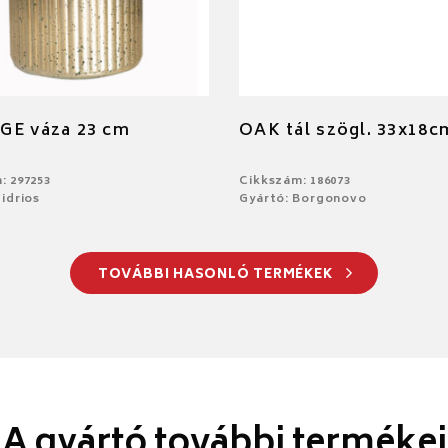
GE váza 23 cm
OAK tál szögl. 33x18c
: 297253
Cikkszám: 186073
idrios
Gyártó: Borgonovo
TOVÁBBI HASONLÓ TERMÉKEK
A gyártó további termékei