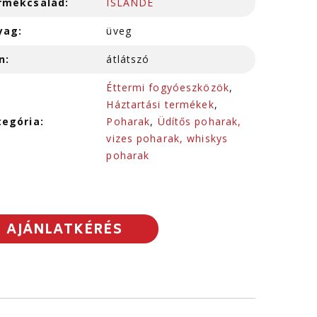
rmékcsalád:
ISLANDE
yag:
üveg
n:
átlátszó
Éttermi fogyóeszközök
,
Háztartási termékek
,
tegória:
Poharak
,
Üdítős poharak,
vizes poharak, whiskys
poharak
AJÁNLATKÉRÉS