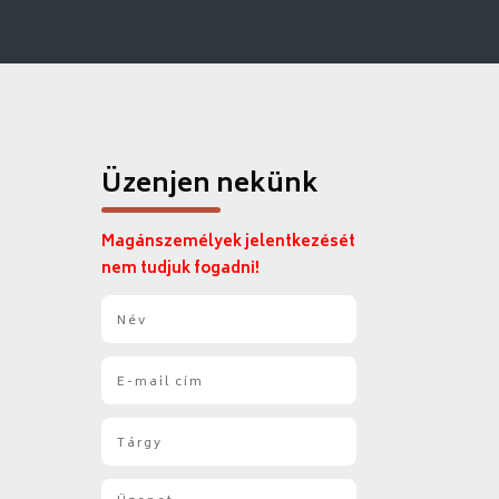
Üzenjen nekünk
Magánszemélyek jelentkezését
nem tudjuk fogadni!
N
é
v
E
*
-
m
T
a
á
i
r
l
Ü
g
*