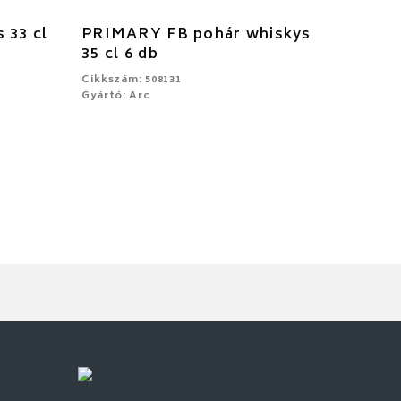
 33 cl
PRIMARY FB pohár whiskys
35 cl 6 db
Cikkszám: 508131
Gyártó: Arc