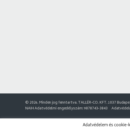
© 2026. Minden jog fenntartva. TALLÉR-CO. KFT. 1037 Budapes
NAIH Adatvédelmi engedélyszám: 9878743-3843
Adatvédelm
Adatvédelem és cookie-k: