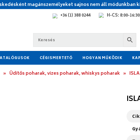
kedésként magánszemélyeket sajnos nem áll módunkban ki
+36 (1) 388 0244
H-CS: 8:00-16:30,
ATALÓGUSOK
CÉGISMERTETŐ
HOGYAN MŰKÖDIK
KA
»
Üdítős poharak, vizes poharak, whiskys poharak
»
ISLA
ISL
Ci
Gy