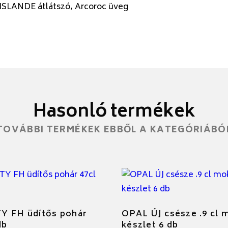
 ISLANDE átlátszó, Arcoroc üveg
Hasonló termékek
TOVÁBBI TERMÉKEK EBBŐL A KATEGÓRIÁBÓ
Y FH üdítős pohár
OPAL ÚJ csésze .9 cl 
db
készlet 6 db