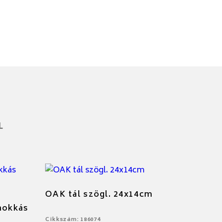
L
OAK tál szögl. 24x14cm
mokkás
Cikkszám: 186074