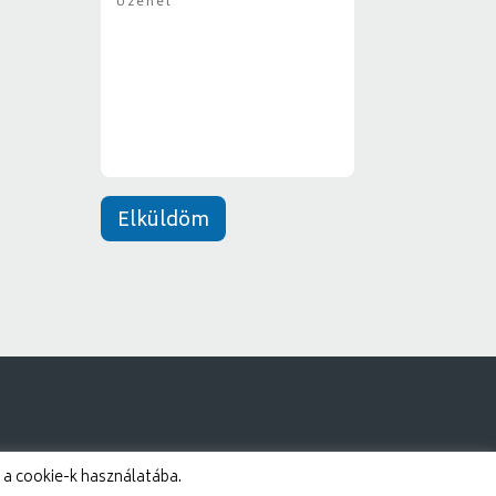
z
y
e
*
n
e
t
*
Elküldöm
 a cookie-k használatába.