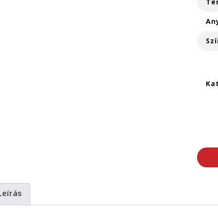
Te
An
Szí
Ka
Leírás