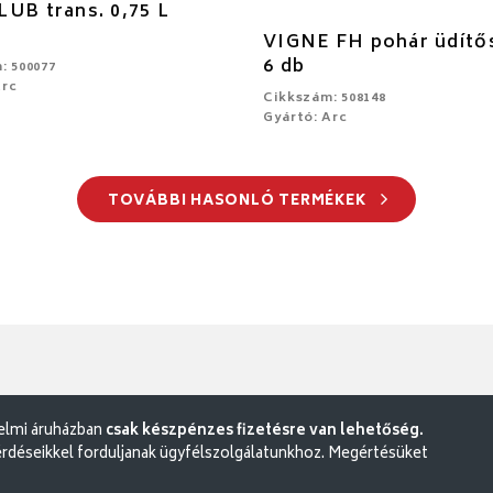
UB trans. 0,75 L
VIGNE FH pohár üdítős
6 db
: 500077
Arc
Cikkszám: 508148
Gyártó: Arc
TOVÁBBI HASONLÓ TERMÉKEK
delmi áruházban
csak készpénzes fizetésre van lehetőség.
rdéseikkel forduljanak ügyfélszolgálatunkhoz. Megértésüket