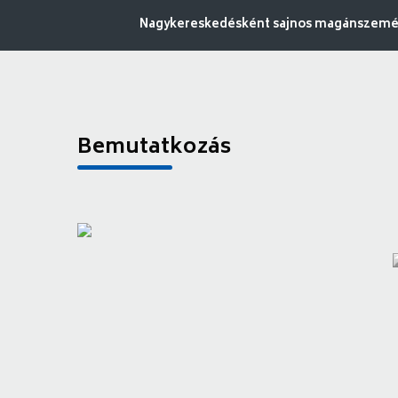
Nagykereskedésként sajnos magánszemély
Bemutatkozás