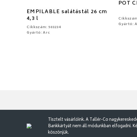
POT CL
EMPILABLE salátástál 26 cm
4,3 l
Cikkszám
Gyártó: 
Cikkszám: 503234
Gyártó: Arc
Tisztelt vásárlóink. A Tallér-Co nagykereske
Bankkártyát nem áll módunkban elfogadni. Ké
köszönjük.