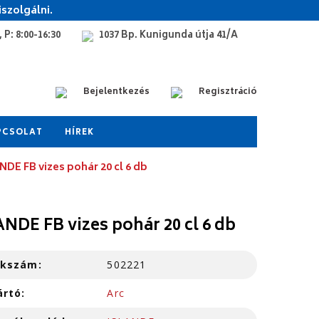
szolgálni.
 P: 8:00-16:30
1037 Bp. Kunigunda útja 41/A
Bejelentkezés
Regisztráció
PCSOLAT
HÍREK
NDE FB vizes pohár 20 cl 6 db
ANDE FB vizes pohár 20 cl 6 db
kkszám:
502221
ártó:
Arc