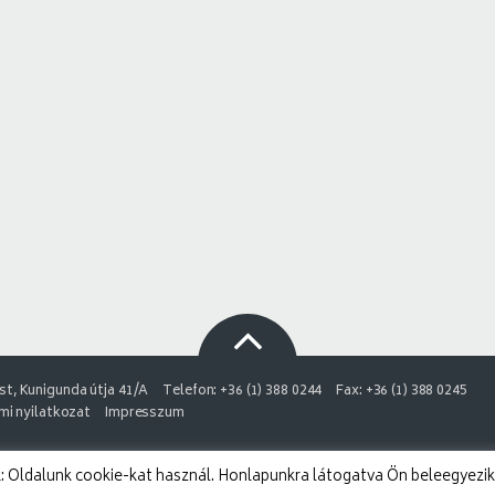
t, Kunigunda útja 41/A
Telefon: +36 (1) 388 0244
Fax: +36 (1) 388 0245
i nyilatkozat
Impresszum
 Oldalunk cookie-kat használ. Honlapunkra látogatva Ön beleegyezik