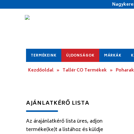
Nagykeres
TERMÉKEINK
ÚJDONSÁGOK
MÁRKÁK
K
Kezdőoldal
»
Tallér CO Termékek
»
Poharak
AJÁNLATKÉRŐ LISTA
Az árajánlatkérő lista üres, adjon
terméke(ke)t a listához és küldje