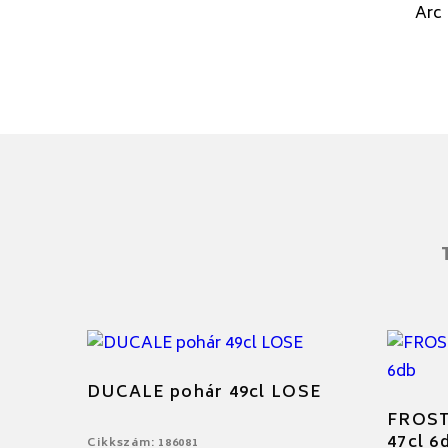
Arc
DUCALE pohár 49cl LOSE
FROST
47cl 6
Cikkszám: 186081