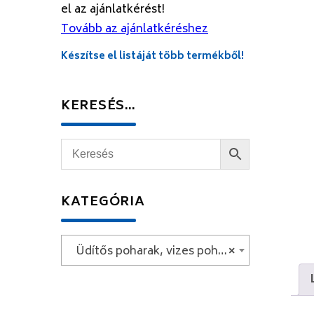
el az ajánlatkérést!
Tovább az ajánlatkéréshez
Készítse el listáját több termékből!
KERESÉS…
KATEGÓRIA
Üdítős poharak, vizes poharak, whiskys poharak
×