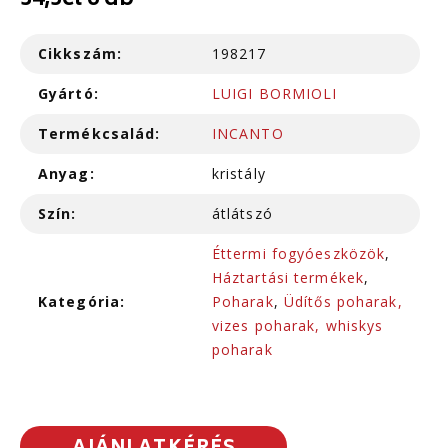
34,5cl 6 db
Cikkszám:
198217
Gyártó:
LUIGI BORMIOLI
Termékcsalád:
INCANTO
Anyag:
kristály
Szín:
átlátszó
Éttermi fogyóeszközök
,
Háztartási termékek
,
Kategória:
Poharak
,
Üdítős poharak,
vizes poharak, whiskys
poharak