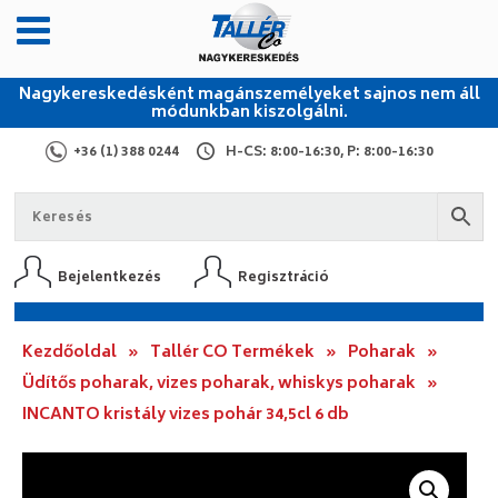
Nagykereskedésként magánszemélyeket sajnos nem áll
módunkban kiszolgálni.
+36 (1) 388 0244
H-CS: 8:00-16:30, P: 8:00-16:30
Bejelentkezés
Regisztráció
Kezdőoldal
»
Tallér CO Termékek
»
Poharak
»
Üdítős poharak, vizes poharak, whiskys poharak
»
INCANTO kristály vizes pohár 34,5cl 6 db