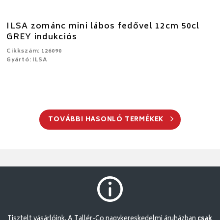
ILSA zománc mini lábos fedővel 12cm 50cl
GREY indukciós
Cikkszám: 126090
Gyártó: ILSA
TOVÁBBI HASONLÓ TERMÉKEK
Tisztelt vásárlóink. A Tallér-Co nagykereskedelmi áruházban
csak