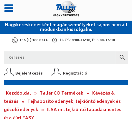
Nagykereskedésként magánszemélyeket sajnos nem áll
módunkban kiszolgálni.
+36 (1) 388 0244
H-CS: 8:00-16:30, P: 8:00-16:30
Bejelentkezés
Regisztráció
Kezdőoldal
»
Tallér CO Termékek
»
Kávézás &
teázás
»
Tejhabosító edények, tejkiöntő edények és
gőzölő edények
»
ILSA rm. tejkiöntő tapadásmentes
6sz. 60cl EASY