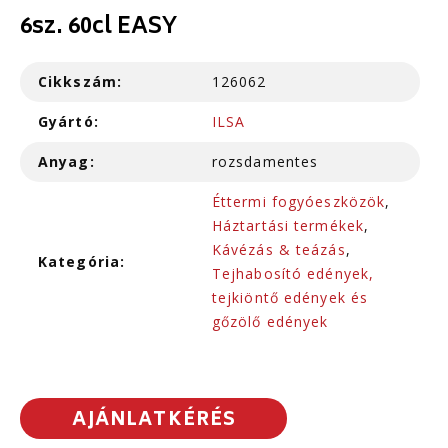
6sz. 60cl EASY
Cikkszám:
126062
Gyártó:
ILSA
Anyag:
rozsdamentes
Éttermi fogyóeszközök
,
Háztartási termékek
,
Kávézás & teázás
,
Kategória:
Tejhabosító edények,
tejkiöntő edények és
gőzölő edények
AJÁNLATKÉRÉS