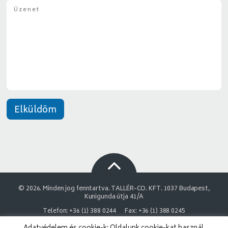
Ü
g
*
z
y
e
*
n
e
t
*
Elküldöm
© 2026. Minden jog fenntartva. TALLÉR-CO. KFT. 1037 Budapest,
Kunigunda útja 41/A
Telefon: +36 (1) 388 0244
Fax: +36 (1) 388 0245