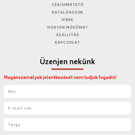
CÉGISMERTETŐ
KATALÓGUSOK
HÍREK
HOGYAN MŰKÖDIK?
SZÁLLÍTÁS
KAPCSOLAT
Üzenjen nekünk
Magánszemélyek jelentkezését nem tudjuk fogadni!
N
é
v
E
*
-
m
T
a
á
i
r
l