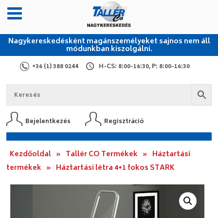
Nagykereskedésként magánszemélyeket sajnos nem áll
módunkban kiszolgálni.
+36 (1) 388 0244
H-CS: 8:00-16:30, P: 8:00-16:30
Bejelentkezés
Regisztráció
Kezdőoldal
»
Tallér CO Termékek
»
Háztartási
termékek
»
Háztartási létra 4+1 fokos STARK