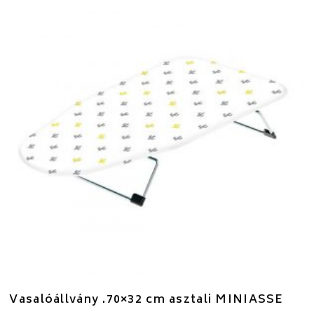
Vasalóállvány .70×32 cm asztali MINIASSE