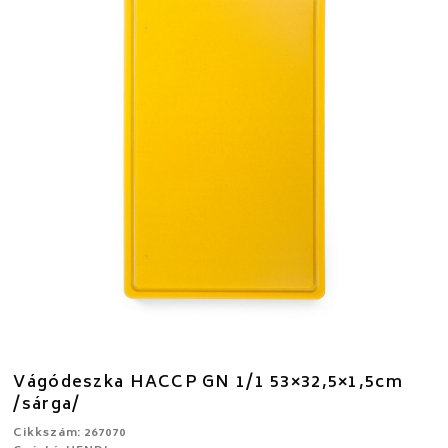
Vágódeszka HACCP GN 1/1 53×32,5×1,5cm
/sárga/
Cikkszám: 267070