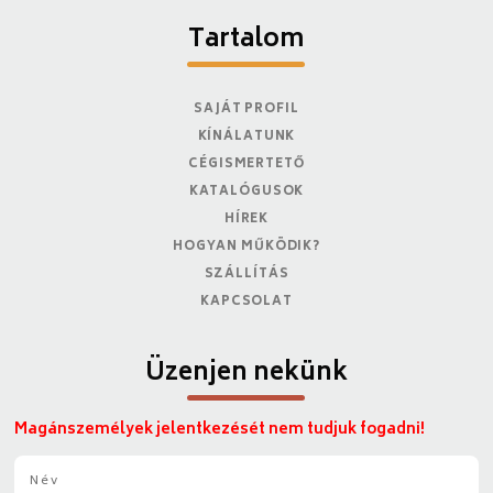
Tartalom
SAJÁT PROFIL
KÍNÁLATUNK
CÉGISMERTETŐ
KATALÓGUSOK
HÍREK
HOGYAN MŰKÖDIK?
SZÁLLÍTÁS
KAPCSOLAT
Üzenjen nekünk
Magánszemélyek jelentkezését nem tudjuk fogadni!
N
é