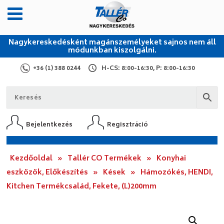
Nagykereskedésként magánszemélyeket sajnos nem áll
módunkban kiszolgálni.
+36 (1) 388 0244
H-CS: 8:00-16:30, P: 8:00-16:30
Bejelentkezés
Regisztráció
Kezdőoldal
»
Tallér CO Termékek
»
Konyhai
eszközök, Előkészítés
»
Kések
»
Hámozókés, HENDI,
Kitchen Termékcsalád, Fekete, (L)200mm