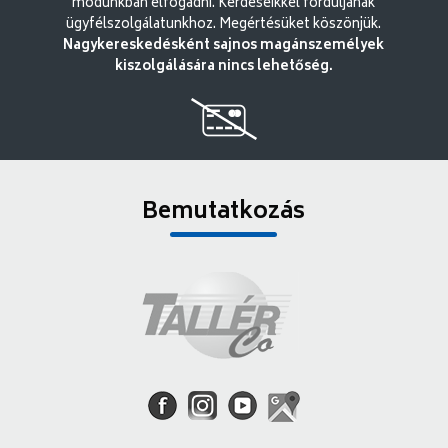
módunkban elfogadni. Kérdéseikkel forduljanak
ügyfélszolgálatunkhoz. Megértésüket köszönjük.
Nagykereskedésként sajnos magánszemélyek
kiszolgálására nincs lehetőség.
Bemutatkozás