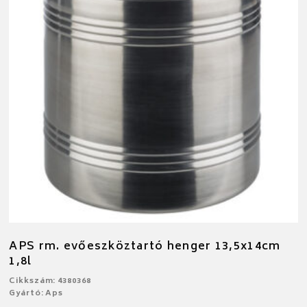
APS rm. evőeszköztartó henger 13,5x14cm
1,8l
Cikkszám: 4380368
Gyártó: Aps