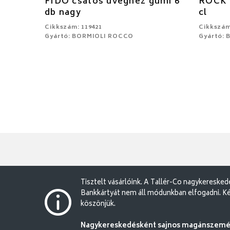
FIDO csatos üveghez gumi 6
ROCK 
db nagy
cl
Cikkszám: 119421
Cikkszám
Gyártó: BORMIOLI ROCCO
Gyártó:
Tisztelt vásárlóink. A Tallér-Co nagykereske
Bankkártyát nem áll módunkban elfogadni. Ké
köszönjük.
Nagykereskedésként sajnos magánszemély