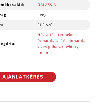
rmékcsalád:
GALASSIA
yag:
üveg
n:
átlátszó
Háztartási termékek
,
Poharak
,
Üdítős poharak,
tegória:
vizes poharak, whiskys
poharak
AJÁNLATKÉRÉS