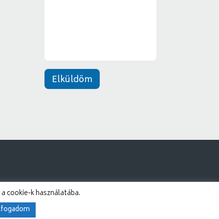
n
e
t
*
Elküldöm
 a cookie-k használatába.
lfogadom