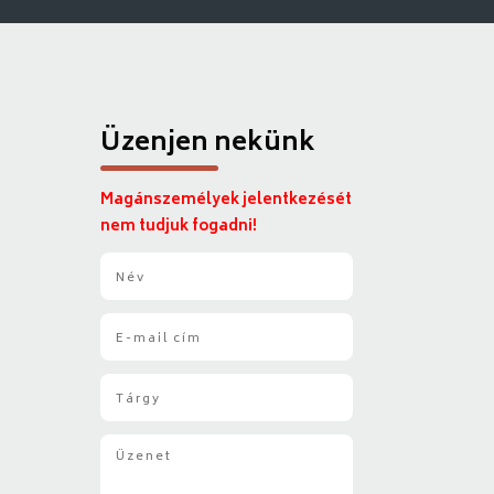
Üzenjen nekünk
Magánszemélyek jelentkezését
nem tudjuk fogadni!
N
é
v
E
*
-
m
T
a
á
i
r
l
Ü
g
*
z
y
e
*