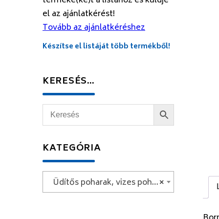
terméke(ke)t a listához és küldje
el az ajánlatkérést!
Tovább az ajánlatkéréshez
Készítse el listáját több termékből!
KERESÉS…
KATEGÓRIA
Üdítős poharak, vizes poharak, whiskys poharak
×
Bor