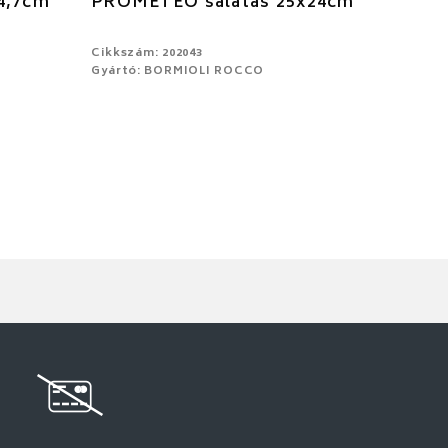
4,7cm
PROMETEO salátás 25x24cm
Cikkszám: 202043
Gyártó: BORMIOLI ROCCO