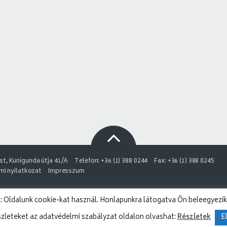
t, Kunigunda útja 41/A
Telefon: +36 (1) 388 0244
Fax: +36 (1) 388 0245
i nyilatkozat
Impresszum
 Oldalunk cookie-kat használ. Honlapunkra látogatva Ön beleegyezik
szleteket az adatvédelmi szabályzat oldalon olvashat:
Részletek
E