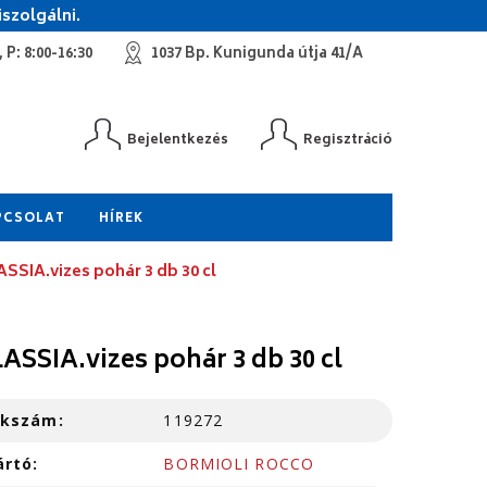
szolgálni.
 P: 8:00-16:30
1037 Bp. Kunigunda útja 41/A
Bejelentkezés
Regisztráció
PCSOLAT
HÍREK
SSIA.vizes pohár 3 db 30 cl
ASSIA.vizes pohár 3 db 30 cl
kkszám:
119272
ártó:
BORMIOLI ROCCO