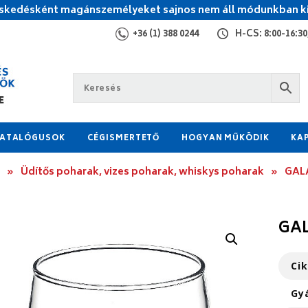
kedésként magánszemélyeket sajnos nem áll módunkban ki
+36 (1) 388 0244
H-CS: 8:00-16:30,
ATALÓGUSOK
CÉGISMERTETŐ
HOGYAN MŰKÖDIK
KA
»
Üdítős poharak, vizes poharak, whiskys poharak
»
GALA
GAL
Ci
Gy