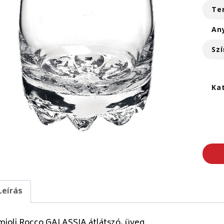
Te
An
Szí
Ka
Leírás
mioli Rocco GALASSIA átlátszó, üveg