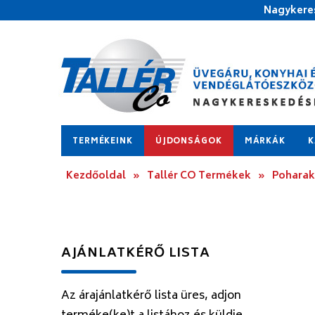
Nagykeres
TERMÉKEINK
ÚJDONSÁGOK
MÁRKÁK
K
Kezdőoldal
»
Tallér CO Termékek
»
Poharak
AJÁNLATKÉRŐ LISTA
Az árajánlatkérő lista üres, adjon