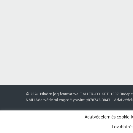
© 2026. Minden jog fenntartva. TALLÉR-CO. KFT. 1037 Budapes
NAIH Adatvédelmi engedélyszám: 9878743-3843
Adatvédelm
Adatvédelem és cookie-k:
További ré