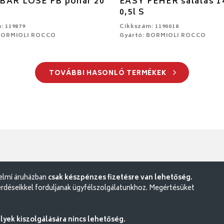
BAR LOSE FB pohár 20
EASY FEHÉR salátás 1
0,5l S
: 119879
Cikkszám: 1190018
 BORMIOLI ROCCO
Gyártó: BORMIOLI ROCCO
TOVÁBBI HASONLÓ TERMÉKEK
delmi áruházban
csak készpénzes fizetésre van lehetőség.
rdéseikkel forduljanak ügyfélszolgálatunkhoz. Megértésüket
ek kiszolgálására nincs lehetőség.