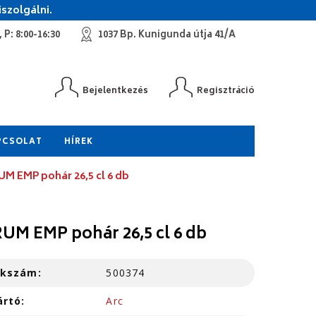
szolgálni.
 P: 8:00-16:30
1037 Bp. Kunigunda útja 41/A
Bejelentkezés
Regisztráció
PCSOLAT
HÍREK
M EMP pohár 26,5 cl 6 db
UM EMP pohár 26,5 cl 6 db
kkszám:
500374
ártó:
Arc