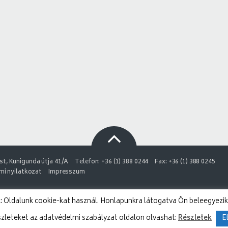
t, Kunigunda útja 41/A
Telefon: +36 (1) 388 0244
Fax: +36 (1) 388 0245
i nyilatkozat
Impresszum
 Oldalunk cookie-kat használ. Honlapunkra látogatva Ön beleegyezik
szleteket az adatvédelmi szabályzat oldalon olvashat:
Részletek
E