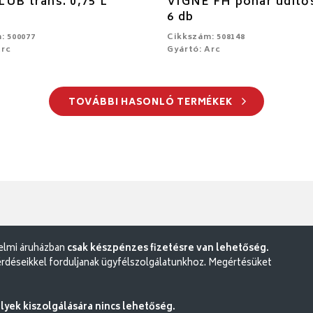
UB trans. 0,75 L
VIGNE FH pohár üdítős
6 db
: 500077
Cikkszám: 508148
Arc
Gyártó: Arc
TOVÁBBI HASONLÓ TERMÉKEK
delmi áruházban
csak készpénzes fizetésre van lehetőség.
rdéseikkel forduljanak ügyfélszolgálatunkhoz. Megértésüket
ek kiszolgálására nincs lehetőség.