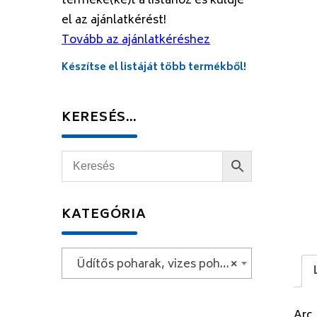
terméke(ke)t a listához és küldje
el az ajánlatkérést!
Tovább az ajánlatkéréshez
Készítse el listáját több termékből!
KERESÉS…
KATEGÓRIA
Üdítős poharak, vizes poharak, whiskys poharak
×
Arc