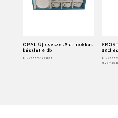
OPAL ÚJ csésze .9 cl mokkás
FROST
készlet 6 db
33cl 6
Cikkszám: 219004
Cikkszám
Gyártó: 