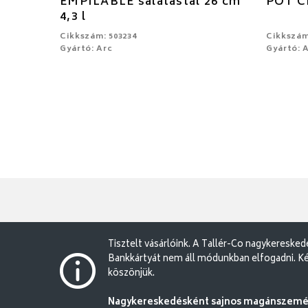
EMPILABLE salátástál 26 cm
POT CL
4,3 l
Cikkszám: 503234
Cikkszám
Gyártó: Arc
Gyártó: 
Tisztelt vásárlóink. A Tallér-Co nagykereske
Bankkártyát nem áll módunkban elfogadni. Ké
köszönjük.
Nagykereskedésként sajnos magánszemély