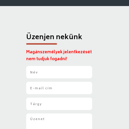
Üzenjen nekünk
Magánszemélyek jelentkezését
nem tudjuk fogadni!
N
é
v
E
*
-
m
T
a
á
i
r
l
Ü
g
*
z
y
e
*