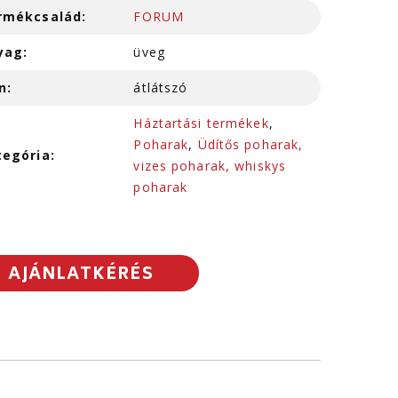
rmékcsalád:
FORUM
yag:
üveg
n:
átlátszó
Háztartási termékek
,
Poharak
,
Üdítős poharak,
tegória:
vizes poharak, whiskys
poharak
AJÁNLATKÉRÉS