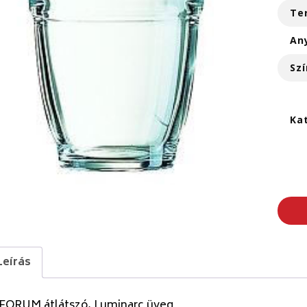
Te
An
Szí
Ka
Leírás
 FORUM átlátszó, Luminarc üveg