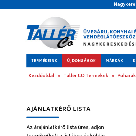
Nagykeres
TERMÉKEINK
ÚJDONSÁGOK
MÁRKÁK
K
Kezdőoldal
»
Tallér CO Termékek
»
Poharak
AJÁNLATKÉRŐ LISTA
Az árajánlatkérő lista üres, adjon