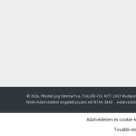
© 2026. Minden jog fenntartva. TALLÉR-CO. KFT. 1037 Budapes
NAIH Adatvédelmi engedélyszám: 9878743-3843
Adatvédelm
Adatvédelem és cookie-k:
További ré