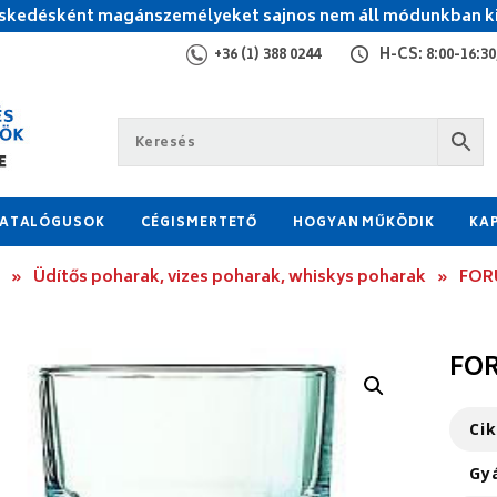
kedésként magánszemélyeket sajnos nem áll módunkban ki
+36 (1) 388 0244
H-CS: 8:00-16:30,
ATALÓGUSOK
CÉGISMERTETŐ
HOGYAN MŰKÖDIK
KA
»
Üdítős poharak, vizes poharak, whiskys poharak
»
FORU
FOR
Ci
Gy