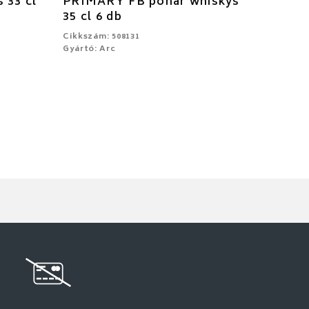
 33 cl
PRIMARY FB pohár whiskys
35 cl 6 db
Cikkszám: 508131
Gyártó: Arc