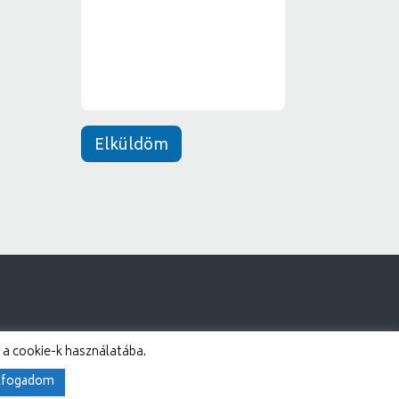
n
e
t
*
Elküldöm
 a cookie-k használatába.
lfogadom