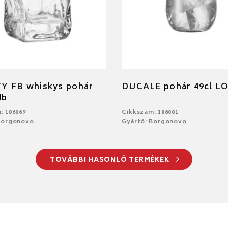
Y FB whiskys pohár
DUCALE pohár 49cl L
db
: 186069
Cikkszám: 186081
Borgonovo
Gyártó: Borgonovo
TOVÁBBI HASONLÓ TERMÉKEK