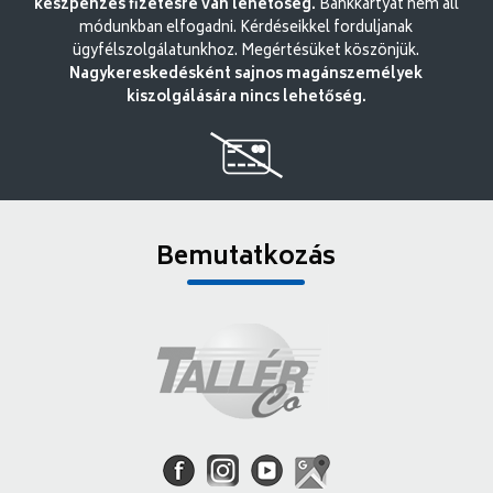
készpénzes fizetésre van lehetőség.
Bankkártyát nem áll
módunkban elfogadni. Kérdéseikkel forduljanak
ügyfélszolgálatunkhoz. Megértésüket köszönjük.
Nagykereskedésként sajnos magánszemélyek
kiszolgálására nincs lehetőség.
Bemutatkozás