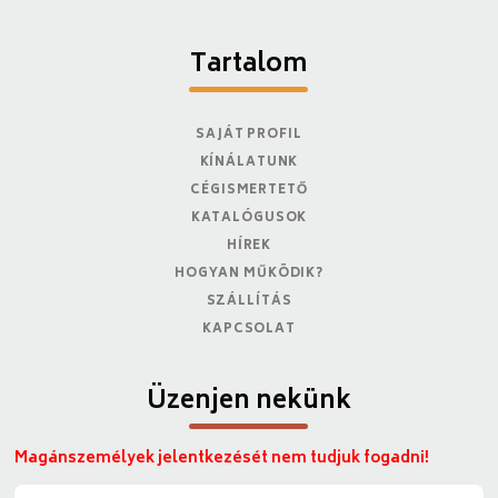
Tartalom
SAJÁT PROFIL
KÍNÁLATUNK
CÉGISMERTETŐ
KATALÓGUSOK
HÍREK
HOGYAN MŰKÖDIK?
SZÁLLÍTÁS
KAPCSOLAT
Üzenjen nekünk
Magánszemélyek jelentkezését nem tudjuk fogadni!
N