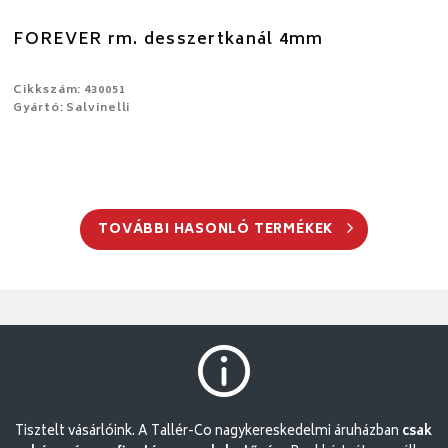
FOREVER rm. desszertkanál 4mm
Cikkszám: 430051
Gyártó: Salvinelli
TOVÁBBI HASONLÓ TERMÉKEK
Tisztelt vásárlóink. A Tallér-Co nagykereskedelmi áruházban
csak