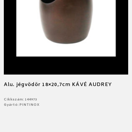
Alu. jégvödör 18×20,7cm KÁVÉ AUDREY
Cikkszám: 144973
Gyártó: PINTINOX