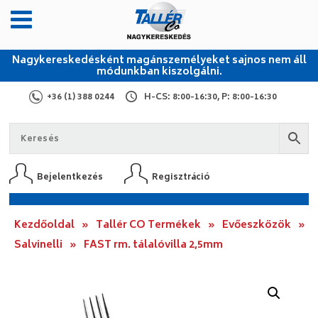
Nagykereskedésként magánszemélyeket sajnos nem áll
módunkban kiszolgálni.
+36 (1) 388 0244
H-CS: 8:00-16:30, P: 8:00-16:30
Bejelentkezés
Regisztráció
Kezdőoldal
»
Tallér CO Termékek
»
Evőeszközök
»
Salvinelli
»
FAST rm. tálalóvilla 2,5mm