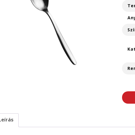
Te
An
Szí
Ka
Re
Leírás