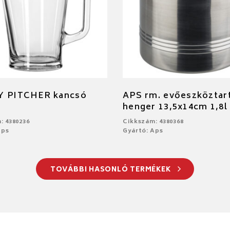
Y PITCHER kancsó
APS rm. evőeszköztar
henger 13,5x14cm 1,8l
: 4380236
Cikkszám: 4380368
Aps
Gyártó: Aps
TOVÁBBI HASONLÓ TERMÉKEK