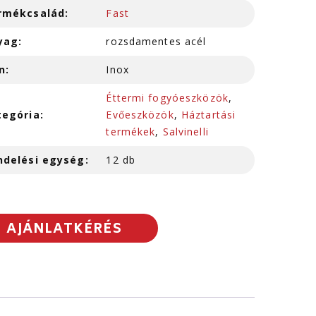
rmékcsalád:
Fast
yag:
rozsdamentes acél
n:
Inox
Éttermi fogyóeszközök
,
tegória:
Evőeszközök
,
Háztartási
termékek
,
Salvinelli
ndelési egység:
12 db
AJÁNLATKÉRÉS