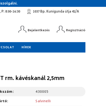
szolgálni.
 P: 8:00-16:30
1037 Bp. Kunigunda útja 41/A
Bejelentkezés
Regisztráció
PCSOLAT
HÍREK
T rm. kávéskanál 2,5mm
kkszám:
430005
ártó:
Salvinelli