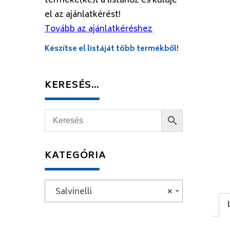
terméke(ke)t a listához és küldje
el az ajánlatkérést!
Tovább az ajánlatkéréshez
Készítse el listáját több termékből!
KERESÉS…
KATEGÓRIA
Salvinelli
×