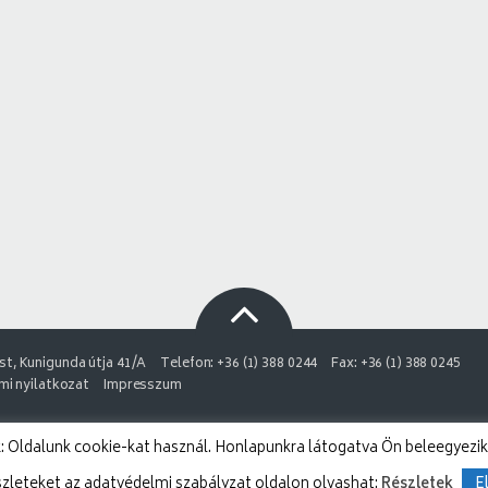
t, Kunigunda útja 41/A
Telefon: +36 (1) 388 0244
Fax: +36 (1) 388 0245
i nyilatkozat
Impresszum
 Oldalunk cookie-kat használ. Honlapunkra látogatva Ön beleegyezik
szleteket az adatvédelmi szabályzat oldalon olvashat:
Részletek
E