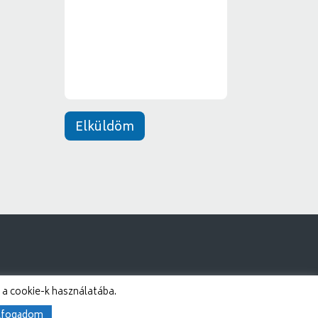
e
*
n
e
t
*
Elküldöm
 a cookie-k használatába.
lfogadom