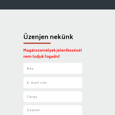
Üzenjen nekünk
Magánszemélyek jelentkezését
nem tudjuk fogadni!
N
é
v
E
*
-
m
T
a
á
i
r
l
Ü
g
*
z
y