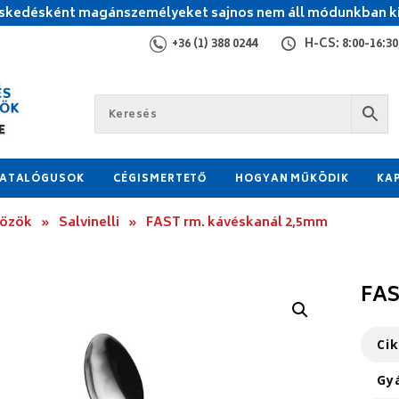
kedésként magánszemélyeket sajnos nem áll módunkban ki
+36 (1) 388 0244
H-CS: 8:00-16:30,
ATALÓGUSOK
CÉGISMERTETŐ
HOGYAN MŰKÖDIK
KA
közök
»
Salvinelli
»
FAST rm. kávéskanál 2,5mm
FAS
Ci
Gy