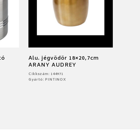
tó
Alu. jégvödör 18×20,7cm
ARANY AUDREY
Cikkszám: 144971
Gyártó: PINTINOX