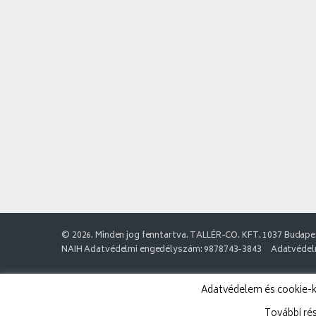
© 2026. Minden jog fenntartva. TALLÉR-CO. KFT. 1037 Budapes
NAIH Adatvédelmi engedélyszám: 9878743-3843
Adatvédelm
Adatvédelem és cookie-k:
További ré