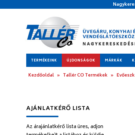
Nagykeres
TERMÉKEINK
ÚJDONSÁGOK
MÁRKÁK
K
Kezdőoldal
»
Tallér CO Termékek
»
Evőesz
AJÁNLATKÉRŐ LISTA
Az árajánlatkérő lista üres, adjon