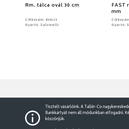
Rm. tálca ovál 30 cm
FAST r
mm
Cikkszám: 430115
Cikkszám
Gyártó: Salvinelli
Gyártó: S
Tisztelt vásárlóink. A Tallér-Co nagykereske
Bankkártyát nem áll módunkban elfogadni. Ké
köszönjük.