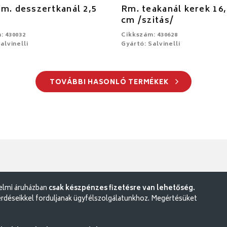
m. desszertkanál 2,5
Rm. teakanál kerek 16,
cm /szitás/
: 430032
Cikkszám: 430628
alvinelli
Gyártó: Salvinelli
TOVÁBBI HASONLÓ TERMÉKEK
delmi áruházban
csak készpénzes fizetésre van lehetőség.
rdéseikkel forduljanak ügyfélszolgálatunkhoz. Megértésüket