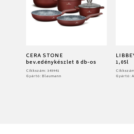
CERA STONE
LIBBE
bev.edénykészlet 8 db-os
1,05l
Cikkszám: 345941
Cikkszám
Gyártó: Blaumann
Gyártó: 