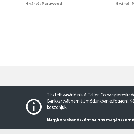
Gyártó: Parawood
Gyártó: 
Tisztelt vásárlóink. A Tallér-Co nagykereske
Bankkártyát nem áll módunkban elfogadni. Ké
köszönjük.
Nagykereskedésként sajnos magánszemély