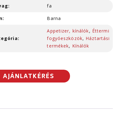
yag:
fa
n:
Barna
Appetizer, kínálók
,
Éttermi
tegória:
fogyóeszközök
,
Háztartási
termékek
,
Kínálók
AJÁNLATKÉRÉS