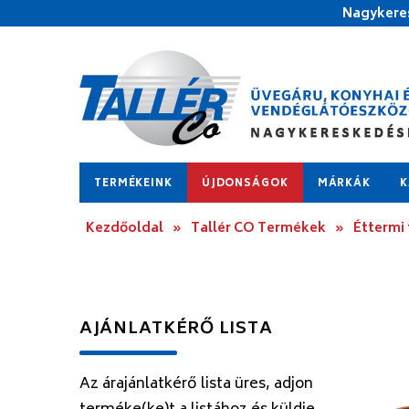
Nagykeres
TERMÉKEINK
ÚJDONSÁGOK
MÁRKÁK
K
Kezdőoldal
»
Tallér CO Termékek
»
Éttermi
AJÁNLATKÉRŐ LISTA
Az árajánlatkérő lista üres, adjon