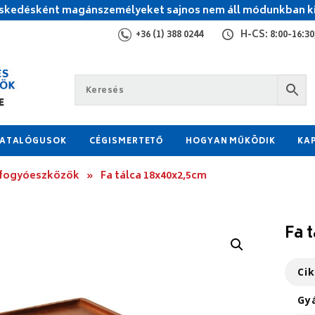
kedésként magánszemélyeket sajnos nem áll módunkban ki
+36 (1) 388 0244
H-CS: 8:00-16:30,
ATALÓGUSOK
CÉGISMERTETŐ
HOGYAN MŰKÖDIK
KA
 fogyóeszközök
»
Fa tálca 18x40x2,5cm
Fa 
Ci
Gy