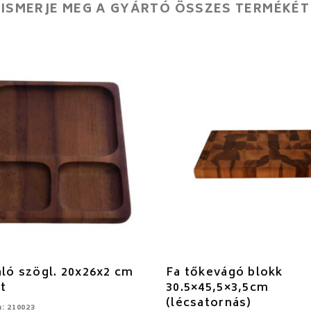
ISMERJE MEG A GYÁRTÓ ÖSSZES TERMÉKÉT
áló szögl. 20x26x2 cm
Fa tőkevágó blokk
t
30.5×45,5×3,5cm
(lécsatornás)
: 210023