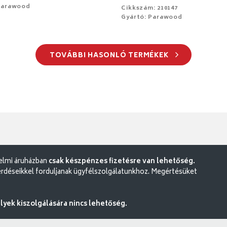
Parawood
Cikkszám: 210147
Gyártó: Parawood
TOVÁBBI HASONLÓ TERMÉKEK
delmi áruházban
csak készpénzes fizetésre van lehetőség.
rdéseikkel forduljanak ügyfélszolgálatunkhoz. Megértésüket
ek kiszolgálására nincs lehetőség.