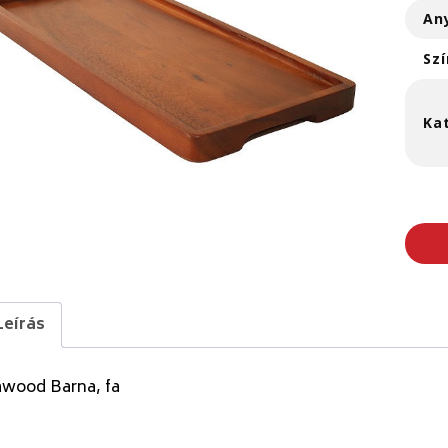
An
Szí
Ka
Leírás
awood Barna, fa