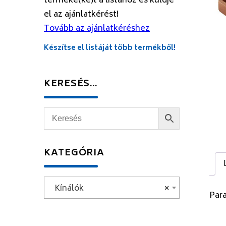
terméke(ke)t a listához és küldje
el az ajánlatkérést!
Tovább az ajánlatkéréshez
Készítse el listáját több termékből!
KERESÉS…
KATEGÓRIA
Kínálók
×
Par