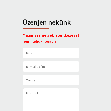
Üzenjen nekünk
Magánszemélyek jelentkezését
nem tudjuk fogadni!
N
é
v
E
*
-
m
T
a
á
i
r
l
Ü
g
*
z
y
e
*
n
e