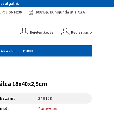
szolgálni.
 P: 8:00-16:30
1037 Bp. Kunigunda útja 41/A
Bejelentkezés
Regisztráció
PCSOLAT
HÍREK
tálca 18x40x2,5cm
kkszám:
210108
ártó:
Parawood