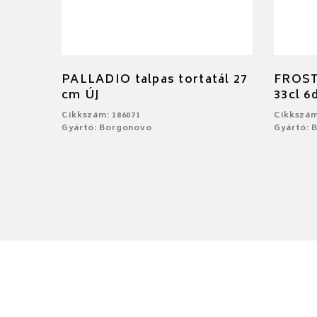
PALLADIO talpas tortatál 27
FROST
cm ÚJ
33cl 6
Cikkszám: 186071
Cikkszám
Gyártó: Borgonovo
Gyártó: 