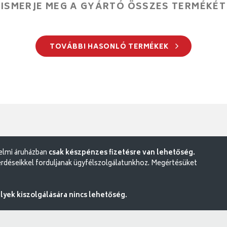
ISMERJE MEG A GYÁRTÓ ÖSSZES TERMÉKÉT
TOVÁBBI HASONLÓ TERMÉKEK
delmi áruházban
csak készpénzes fizetésre van lehetőség.
rdéseikkel forduljanak ügyfélszolgálatunkhoz. Megértésüket
ek kiszolgálására nincs lehetőség.