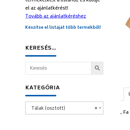
terméke(ke)t a listához és küldje
el az ajánlatkérést!
Tovább az ajánlatkéréshez
Készítse el listáját több termékből!
KERESÉS…
KATEGÓRIA
Tálak (osztott)
×
, Fa