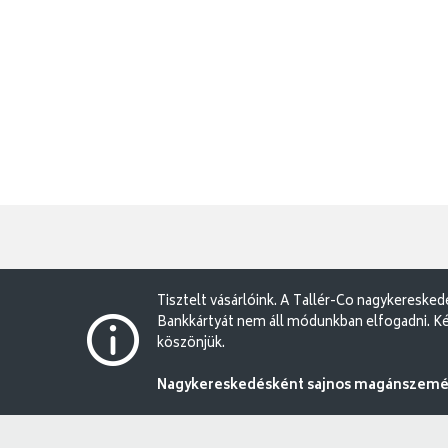
Tisztelt vásárlóink. A Tallér-Co nagykereske
Bankkártyát nem áll módunkban elfogadni. Ké
köszönjük.
Nagykereskedésként sajnos magánszemély