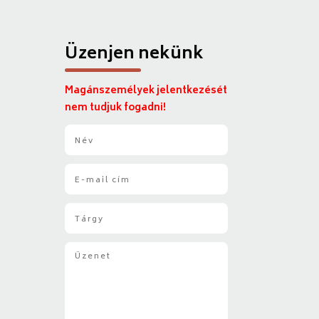
Üzenjen nekünk
Magánszemélyek jelentkezését
nem tudjuk fogadni!
N
é
v
E
*
-
m
T
a
á
i
r
l
Ü
g
*
z
y
e
*
n
e
t