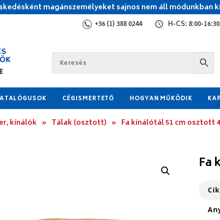
kedésként magánszemélyeket sajnos nem áll módunkban ki
+36 (1) 388 0244
H-CS: 8:00-16:30,
ATALÓGUSOK
CÉGISMERTETŐ
HOGYAN MŰKÖDIK
KA
r, kínálók
»
Tálak (osztott)
»
Fa kínálótál 51 cm osztott 
Fa 
Ci
An