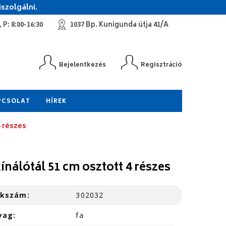
szolgálni.
 P: 8:00-16:30
1037 Bp. Kunigunda útja 41/A
Bejelentkezés
Regisztráció
PCSOLAT
HÍREK
4 részes
kínálótál 51 cm osztott 4 részes
kkszám:
302032
yag:
fa