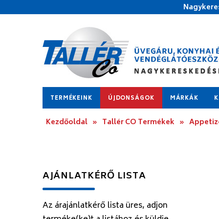
Nagykeres
TERMÉKEINK
ÚJDONSÁGOK
MÁRKÁK
K
Kezdőoldal
»
Tallér CO Termékek
»
Appetize
AJÁNLATKÉRŐ LISTA
Az árajánlatkérő lista üres, adjon