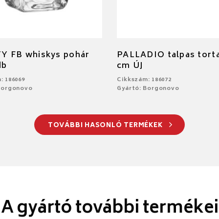
Y FB whiskys pohár
PALLADIO talpas torta
db
cm ÚJ
: 186069
Cikkszám: 186072
Borgonovo
Gyártó: Borgonovo
TOVÁBBI HASONLÓ TERMÉKEK
A gyártó további termékei