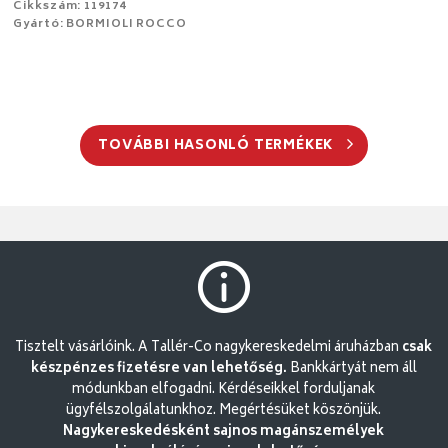
Cikkszám: 119174
Gyártó: BORMIOLI ROCCO
TOVÁBBI HASONLÓ TERMÉKEK
Tisztelt vásárlóink. A Tallér-Co nagykereskedelmi áruházban
csak
készpénzes fizetésre van lehetőség.
Bankkártyát nem áll
módunkban elfogadni. Kérdéseikkel forduljanak
ügyfélszolgálatunkhoz. Megértésüket köszönjük.
Nagykereskedésként sajnos magánszemélyek