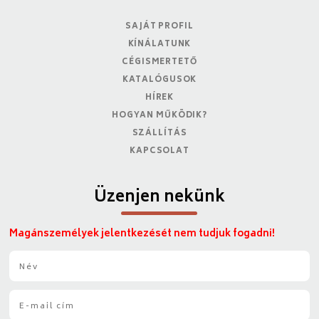
SAJÁT PROFIL
KÍNÁLATUNK
CÉGISMERTETŐ
KATALÓGUSOK
HÍREK
HOGYAN MŰKÖDIK?
SZÁLLÍTÁS
KAPCSOLAT
Üzenjen nekünk
Magánszemélyek jelentkezését nem tudjuk fogadni!
N
é
v
E
*
-