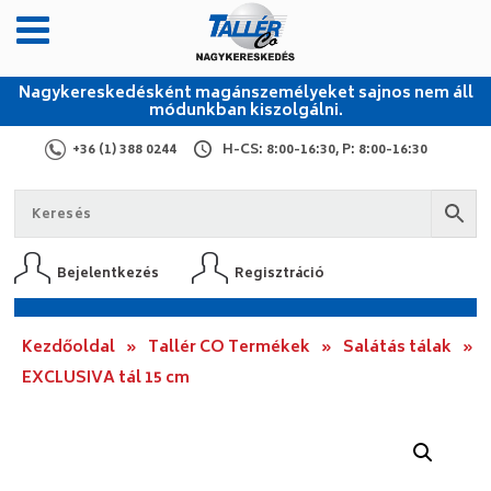
Nagykereskedésként magánszemélyeket sajnos nem áll
módunkban kiszolgálni.
+36 (1) 388 0244
H-CS: 8:00-16:30, P: 8:00-16:30
Bejelentkezés
Regisztráció
Kezdőoldal
»
Tallér CO Termékek
»
Salátás tálak
»
EXCLUSIVA tál 15 cm