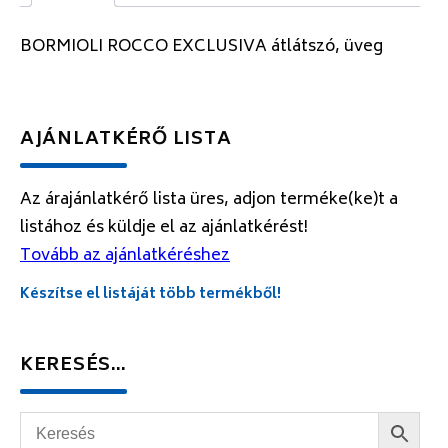
BORMIOLI ROCCO EXCLUSIVA átlátszó, üveg
AJÁNLATKÉRŐ LISTA
Az árajánlatkérő lista üres, adjon terméke(ke)t a
listához és küldje el az ajánlatkérést!
Tovább az ajánlatkéréshez
Készítse el listáját több termékből!
KERESÉS…