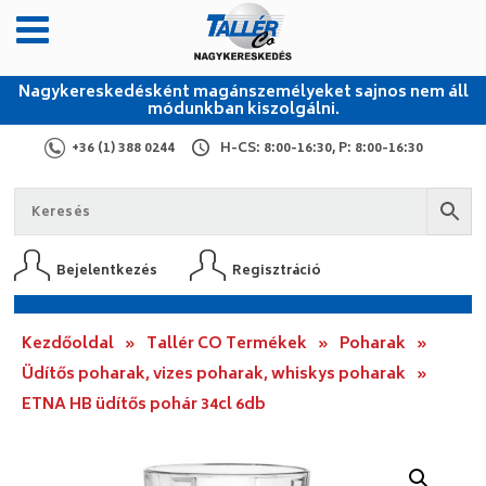
Nagykereskedésként magánszemélyeket sajnos nem áll
módunkban kiszolgálni.
+36 (1) 388 0244
H-CS: 8:00-16:30, P: 8:00-16:30
Bejelentkezés
Regisztráció
Kezdőoldal
»
Tallér CO Termékek
»
Poharak
»
Üdítős poharak, vizes poharak, whiskys poharak
»
ETNA HB üdítős pohár 34cl 6db