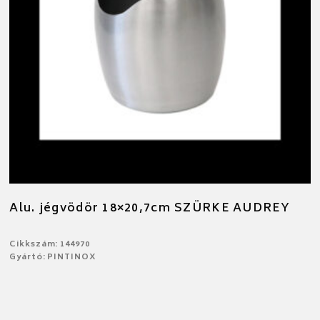
Alu. jégvödör 18×20,7cm SZÜRKE AUDREY
Cikkszám: 144970
Gyártó: PINTINOX