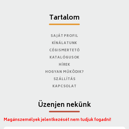
Tartalom
SAJÁT PROFIL
KÍNÁLATUNK
CÉGISMERTETŐ
KATALÓGUSOK
HÍREK
HOGYAN MŰKÖDIK?
SZÁLLÍTÁS
KAPCSOLAT
Üzenjen nekünk
Magánszemélyek jelentkezését nem tudjuk fogadni!
N