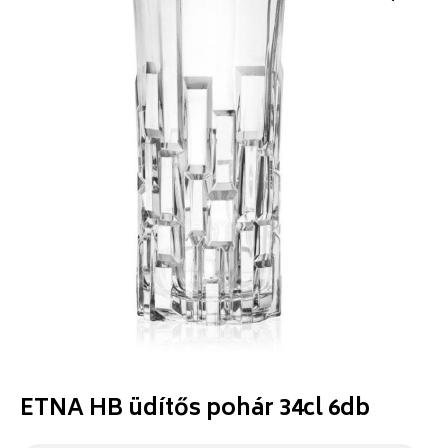
ETNA HB üdítős pohár 34cl 6db