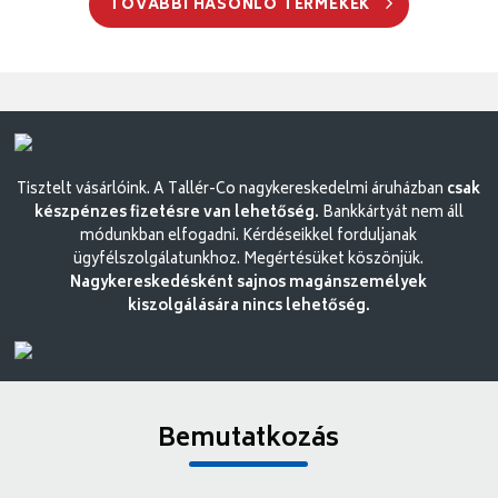
TOVÁBBI HASONLÓ TERMÉKEK
Tisztelt vásárlóink. A Tallér-Co nagykereskedelmi áruházban
csak
készpénzes fizetésre van lehetőség.
Bankkártyát nem áll
módunkban elfogadni. Kérdéseikkel forduljanak
ügyfélszolgálatunkhoz. Megértésüket köszönjük.
Nagykereskedésként sajnos magánszemélyek
kiszolgálására nincs lehetőség.
Bemutatkozás