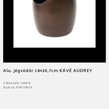
Alu. jégvödör 18×20,7cm KÁVÉ AUDREY
Cikkszám: 144973
Gyártó: PINTINOX