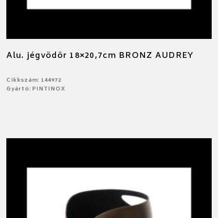
Alu. jégvödör 18×20,7cm BRONZ AUDREY
Cikkszám: 144972
Gyártó: PINTINOX