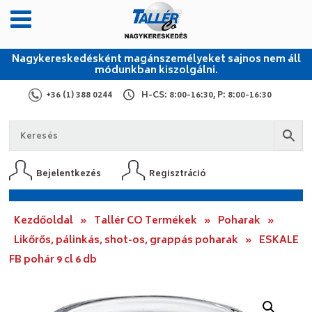
Nagykereskedésként magánszemélyeket sajnos nem áll
módunkban kiszolgálni.
+36 (1) 388 0244
H-CS: 8:00-16:30, P: 8:00-16:30
Bejelentkezés
Regisztráció
Kezdőoldal
»
Tallér CO Termékek
»
Poharak
»
Likőrős, pálinkás, shot-os, grappás poharak
»
ESKALE
FB pohár 9 cl 6 db