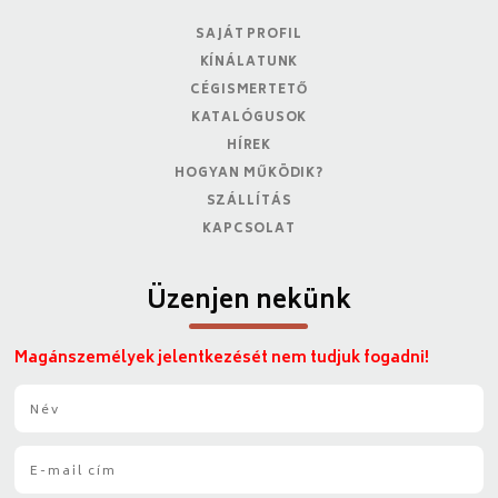
SAJÁT PROFIL
KÍNÁLATUNK
CÉGISMERTETŐ
KATALÓGUSOK
HÍREK
HOGYAN MŰKÖDIK?
SZÁLLÍTÁS
KAPCSOLAT
Üzenjen nekünk
Magánszemélyek jelentkezését nem tudjuk fogadni!
N
é
v
E
*
-
m