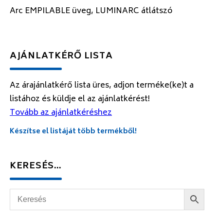
Arc EMPILABLE üveg, LUMINARC átlátszó
AJÁNLATKÉRŐ LISTA
Az árajánlatkérő lista üres, adjon terméke(ke)t a
listához és küldje el az ajánlatkérést!
Tovább az ajánlatkéréshez
Készítse el listáját több termékből!
KERESÉS…