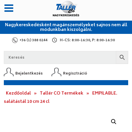
Nagykereskedésként magánszemélyeket sajnos nem áll
módunkban kiszolgálni.
+36 (1) 388 0244
H-CS: 8:00-16:30, P: 8:00-16:30
Bejelentkezés
Regisztráció
Kezdőoldal
»
Tallér CO Termékek
»
EMPILABLE.
salátástál 10 cm 24 cl