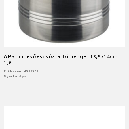
APS rm. evőeszköztartó henger 13,5x14cm
1,8l
Cikkszám: 4380368
Gyártó: Aps