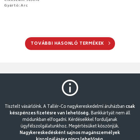
Cikkszám: 503090
Gyártó: Arc
TOVÁBBI HASONLÓ TERMÉKEK
Tisztelt vásárlóink. A Tallér-Co nagykereskedelmi áruházban
csak
készpénzes fizetésre van lehetőség.
Bankkártyát nem áll
módunkban elfogadni. Kérdéseikkel forduljanak
ügyfélszolgálatunkhoz. Megértésüket köszönjük.
Nagykereskedésként sajnos magánszemélyek
kiszolgálására nincs lehetőség.