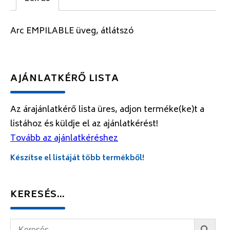
Arc EMPILABLE üveg, átlátszó
AJÁNLATKÉRŐ LISTA
Az árajánlatkérő lista üres, adjon terméke(ke)t a
listához és küldje el az ajánlatkérést!
Tovább az ajánlatkéréshez
Készítse el listáját több termékből!
KERESÉS…