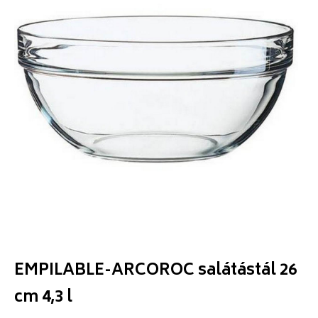
EMPILABLE-ARCOROC salátástál 26
cm 4,3 l