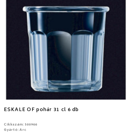
ESKALE OF pohár 31 cl 6 db
Cikkszám: 500966
Gyártó: Arc