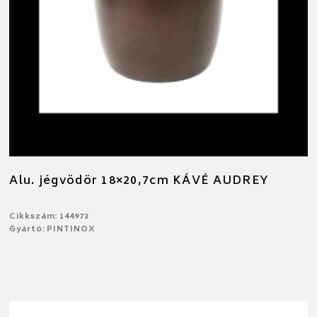
Alu. jégvödör 18×20,7cm KÁVÉ AUDREY
Cikkszám: 144973
Gyártó: PINTINOX