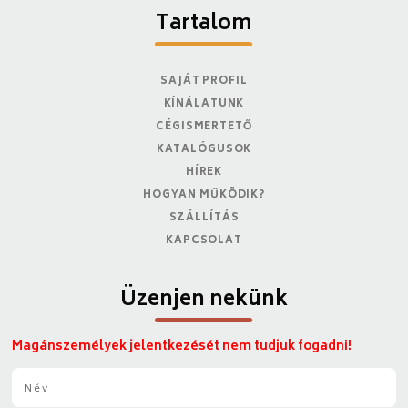
Tartalom
SAJÁT PROFIL
KÍNÁLATUNK
CÉGISMERTETŐ
KATALÓGUSOK
HÍREK
HOGYAN MŰKÖDIK?
SZÁLLÍTÁS
KAPCSOLAT
Üzenjen nekünk
Magánszemélyek jelentkezését nem tudjuk fogadni!
N
é