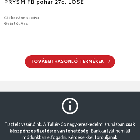
PRYSM FB pohár 27cl LOSE
Cikkszám: 500493
Gyártó: Arc
TOVÁBBI HASONLÓ TERMÉKEK
Tisztelt vásárlóink. A Tallér-Co nagykereskedelmi áruházban
csak
készpénzes fizetésre van lehetőség.
Bankkártyát nem áll
módunkban elfogadni. Kérdéseikkel forduljanak