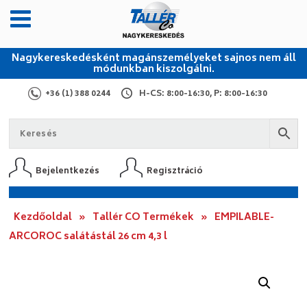
Nagykereskedésként magánszemélyeket sajnos nem áll
módunkban kiszolgálni.
+36 (1) 388 0244
H-CS: 8:00-16:30, P: 8:00-16:30
Bejelentkezés
Regisztráció
Kezdőoldal
»
Tallér CO Termékek
»
EMPILABLE-
ARCOROC salátástál 26 cm 4,3 l