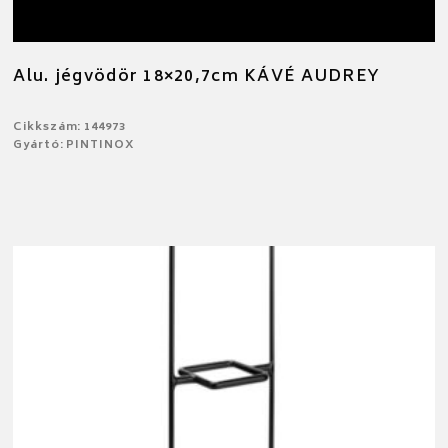
Alu. jégvödör 18×20,7cm KÁVÉ AUDREY
Cikkszám: 144973
Gyártó: PINTINOX