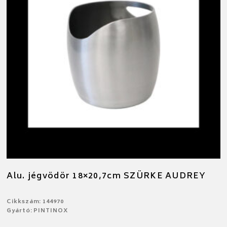
Alu. jégvödör 18×20,7cm SZÜRKE AUDREY
Cikkszám: 144970
Gyártó: PINTINOX