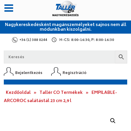
Nagykereskedésként magánszemélyeket sajnos nem áll
módunkban kiszolgálni.
+36 (1) 388 0244
H-CS: 8:00-16:30, P: 8:00-16:30
Bejelentkezés
Regisztráció
Kezdőoldal
»
Tallér CO Termékek
»
EMPILABLE-
ARCOROC salátástál 23 cm 2,9 l