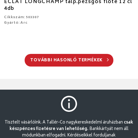
ECLAT LONGCHAMP talp.pezsgős flőte 12 cl
4db
Cikkszám: 503307
Gyártó: Arc
TOVÁBBI HASONLÓ TERMÉKEK
Tisztelt vásárlóink. A Tallér-Co nagykereskedelmi áruházban
csak
készpénzes fizetésre van lehetőség.
Bankkártyát nem áll
módunkban elfogadni. Kérdéseikkel forduljanak