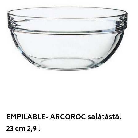
EMPILABLE- ARCOROC salátástál
23 cm 2,9 l