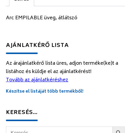
Arc EMPILABLE üveg, átlátszó
AJÁNLATKÉRŐ LISTA
Az árajánlatkérő lista üres, adjon terméke(ke)t a
listához és küldje el az ajánlatkérést!
Tovább az ajánlatkéréshez
Készítse el listáját több termékből!
KERESÉS…