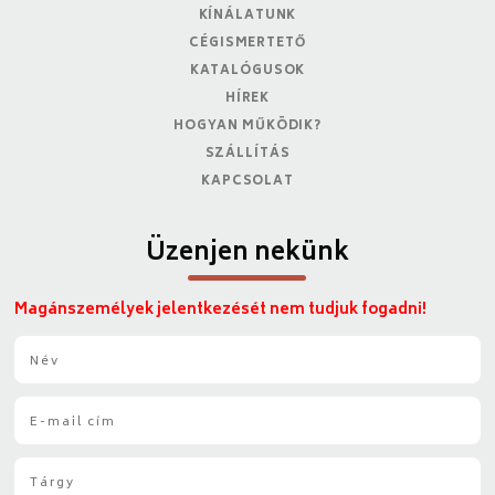
KÍNÁLATUNK
CÉGISMERTETŐ
KATALÓGUSOK
HÍREK
HOGYAN MŰKÖDIK?
SZÁLLÍTÁS
KAPCSOLAT
Üzenjen nekünk
Magánszemélyek jelentkezését nem tudjuk fogadni!
N
é
v
E
*
-
m
T
a
á
i