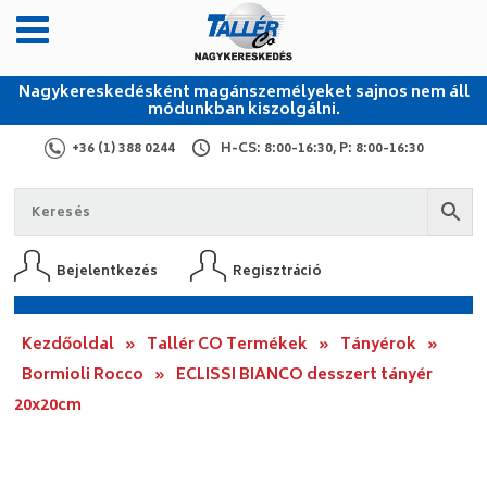
Nagykereskedésként magánszemélyeket sajnos nem áll
módunkban kiszolgálni.
+36 (1) 388 0244
H-CS: 8:00-16:30, P: 8:00-16:30
Bejelentkezés
Regisztráció
Kezdőoldal
»
Tallér CO Termékek
»
Tányérok
»
Bormioli Rocco
»
ECLISSI BIANCO desszert tányér
20x20cm