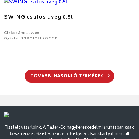
SWING csatos üveg 0,5l
Cikkszám: 119700
Gyártó: BORMIOLI ROCCO
TOVÁBBI HASONLÓ TERMÉKEK
Tisztelt vásárlóink. A Tallér-Co nagykereskedelmi áruházban
csak
készpénzes fizetésre van lehetőség.
Bankkártyát nem áll