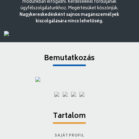
módunkban elfogadni. Kérdéseikkel forduljanak
ügyfélszolgálatunkhoz. Megértésüket köszönjük.
Nagykereskedésként sajnos magánszemélyek
kiszolgálására nincs lehetőség.
Bemutatkozás
Tartalom
SAJÁT PROFIL