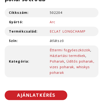
pohár 36 cl 6 db
Cikkszám:
502204
Gyártó:
Arc
Termékcsalád:
ECLAT LONGCHAMP
Szín:
átlátszó
Éttermi fogyóeszközök
,
Háztartási termékek
,
Kategória:
Poharak
,
Üdítős poharak,
vizes poharak, whiskys
poharak
AJÁNLATKÉRÉS