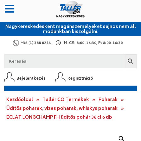
Nagykereskedésként magánszemélyeket sajnos nem áll
módunkban kiszolgálni.
+36 (1) 388 0244
H-CS: 8:00-16:30, P: 8:00-16:30
Bejelentkezés
Regisztráció
Kezdőoldal
»
Tallér CO Termékek
»
Poharak
»
Üdítős poharak, vizes poharak, whiskys poharak
»
ECLAT LONGCHAMP FH üdítős pohár 36 cl 6 db