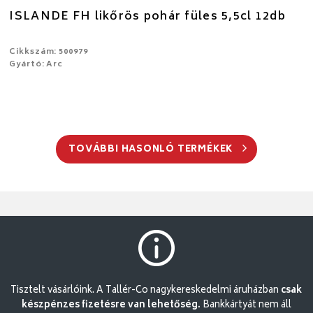
ISLANDE FH likőrös pohár füles 5,5cl 12db
Cikkszám: 500979
Gyártó: Arc
TOVÁBBI HASONLÓ TERMÉKEK
Tisztelt vásárlóink. A Tallér-Co nagykereskedelmi áruházban
csak
készpénzes fizetésre van lehetőség.
Bankkártyát nem áll