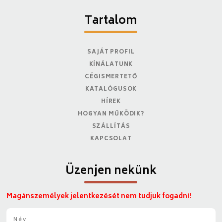
Tartalom
SAJÁT PROFIL
KÍNÁLATUNK
CÉGISMERTETŐ
KATALÓGUSOK
HÍREK
HOGYAN MŰKÖDIK?
SZÁLLÍTÁS
KAPCSOLAT
Üzenjen nekünk
Magánszemélyek jelentkezését nem tudjuk fogadni!
N
é