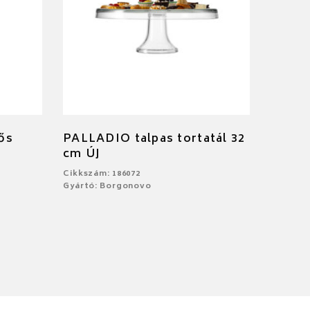
ős
PALLADIO talpas tortatál 32
cm ÚJ
Cikkszám: 186072
Gyártó: Borgonovo