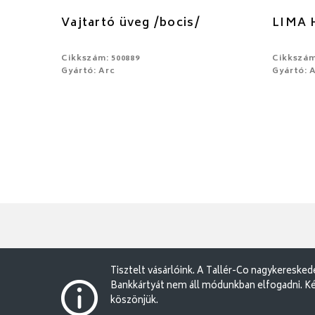
Vajtartó üveg /bocis/
LIMA H
Cikkszám: 500889
Cikkszám
Gyártó: Arc
Gyártó: 
Tisztelt vásárlóink. A Tallér-Co nagykereske
Bankkártyát nem áll módunkban elfogadni. Ké
köszönjük.