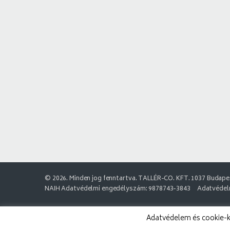
© 2026. Minden jog fenntartva. TALLÉR-CO. KFT. 1037 Budapes
NAIH Adatvédelmi engedélyszám: 9878743-3843
Adatvédelm
Adatvédelem és cookie-k: