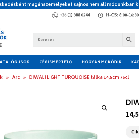
kedésként magánszemélyeket sajnos nem áll módunkban ki
+36 (1) 388 0244
H-CS: 8:00-16:30,
ATALÓGUSOK
CÉGISMERTETŐ
HOGYAN MŰKÖDIK
KA
ok
»
Arc
»
DIWALI LIGHT TURQUOISE tálka 14,5cm 75cl
DIW
14,
Ci