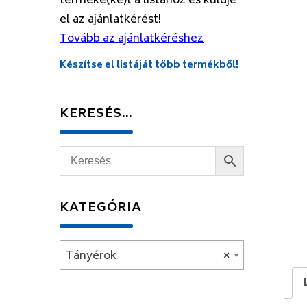
terméke(ke)t a listához és küldje
el az ajánlatkérést!
Tovább az ajánlatkéréshez
Készítse el listáját több termékből!
KERESÉS…
KATEGÓRIA
Tányérok
×