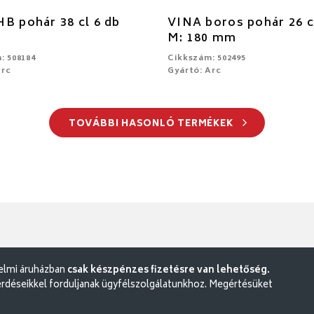
B pohár 38 cl 6 db
VINA boros pohár 26 c
M: 180 mm
: 508184
Cikkszám: 502495
Arc
Gyártó: Arc
TOVÁBBI HASONLÓ TERMÉKEK
delmi áruházban
csak készpénzes fizetésre van lehetőség.
rdéseikkel forduljanak ügyfélszolgálatunkhoz. Megértésüket