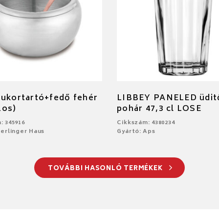
ukortartó+fedő fehér
LIBBEY PANELED üdit
zos)
pohár 47,3 cl LOSE
: 345916
Cikkszám: 4380234
Berlinger Haus
Gyártó: Aps
TOVÁBBI HASONLÓ TERMÉKEK