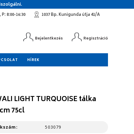
szolgálni.
 P: 8:00-16:30
1037 Bp. Kunigunda útja 41/A
Bejelentkezés
Regisztráció
PCSOLAT
HÍREK
ALI LIGHT TURQUOISE tálka
5cm 75cl
kkszám:
503079