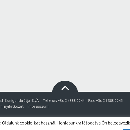
t, Kunigunda útja 41/A
Telefon: +36 (1) 388 0244
Fax: +36 (1) 388 0245
i nyilatkozat
Impresszum
 Oldalunk cookie-kat használ. Honlapunkra látogatva Ön beleegyezik