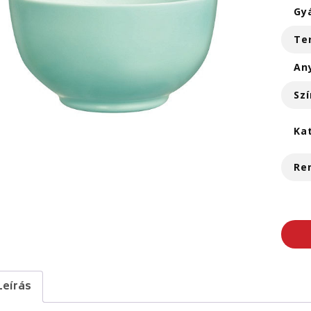
Gy
Te
An
Szí
Ka
Re
Leírás