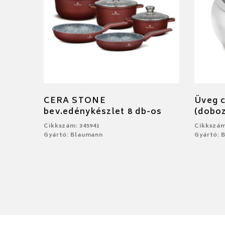
CERA STONE
Üveg c
bev.edénykészlet 8 db-os
(dobo
Cikkszám: 345941
Cikkszám
Gyártó: Blaumann
Gyártó: 