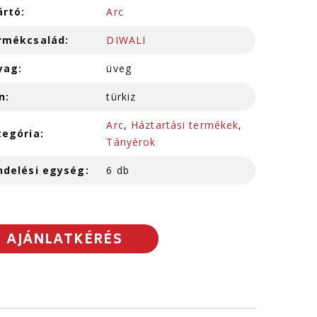
ártó:
Arc
rmékcsalád:
DIWALI
yag:
üveg
n:
türkiz
Arc
,
Háztartási termékek
,
tegória:
Tányérok
ndelési egység:
6 db
AJÁNLATKÉRÉS