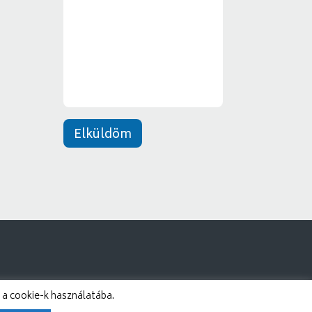
z
y
e
*
n
e
t
*
Elküldöm
 a cookie-k használatába.