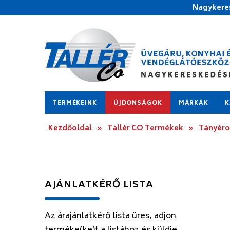
Nagykeres
TERMÉKEINK
ÚJDONSÁGOK
MÁRKÁK
K
Kezdőoldal
»
Tallér CO Termékek
»
Tányér
AJÁNLATKÉRŐ LISTA
Az árajánlatkérő lista üres, adjon