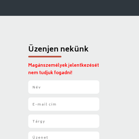
Üzenjen nekünk
Magánszemélyek jelentkezését
nem tudjuk fogadni!
N
é
v
E
*
-
m
T
a
á
i
r
l
Ü
g
*