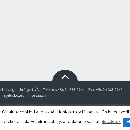
t, Kunigunda útja 41/A
Telefon: +36 (1) 388 0244
Fax: +36 (1) 388 0245
i nyilatkozat
Impresszum
 Oldalunk cookie-kat használ. Honlapunkra látogatva Ön beleegyezik
szleteket az adatvédelmi szabályzat oldalon olvashat:
Részletek
E