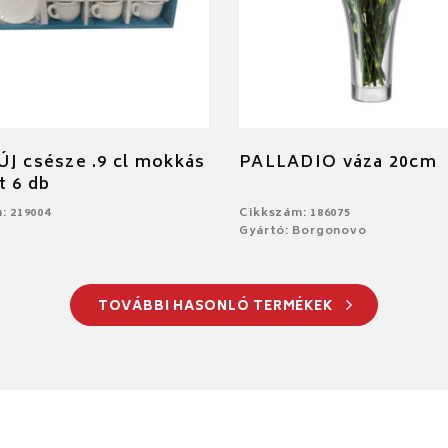
J csésze .9 cl mokkás
PALLADIO váza 20cm
t 6 db
: 219004
Cikkszám: 186075
Gyártó: Borgonovo
TOVÁBBI HASONLÓ TERMÉKEK