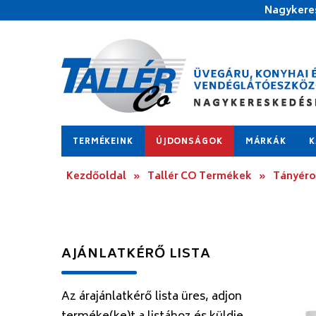
Nagykeres
TERMÉKEINK
ÚJDONSÁGOK
MÁRKÁK
K
Kezdőoldal
»
Tallér CO Termékek
»
Tányér
AJÁNLATKÉRŐ LISTA
Az árajánlatkérő lista üres, adjon