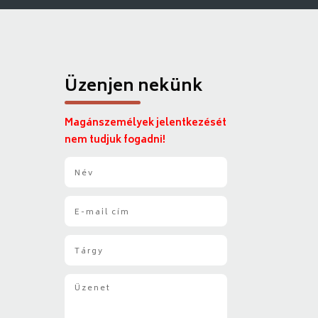
Üzenjen nekünk
Magánszemélyek jelentkezését
nem tudjuk fogadni!
N
é
v
E
*
-
m
T
a
á
i
r
l
Ü
g
*
z
y
e
*