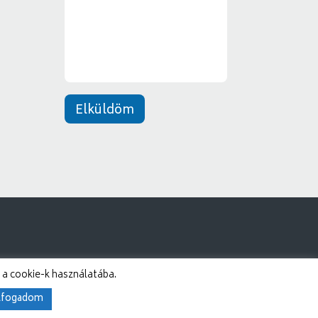
n
e
t
*
Elküldöm
 a cookie-k használatába.
lfogadom