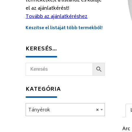
terméke(ke)t a listához és küldje
el az ajánlatkérést!
Tovább az ajánlatkéréshez
Készítse el listáját több termékből!
KERESÉS…
KATEGÓRIA
Tányérok
×
Arc