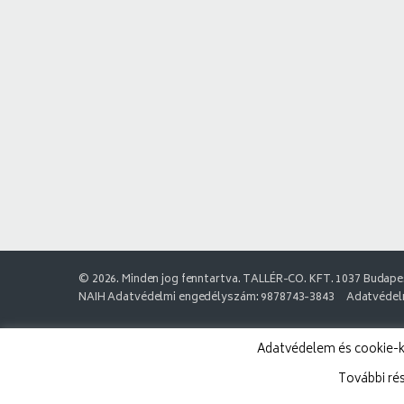
© 2026. Minden jog fenntartva. TALLÉR-CO. KFT. 1037 Budapes
NAIH Adatvédelmi engedélyszám: 9878743-3843
Adatvédelm
Adatvédelem és cookie-k:
További ré