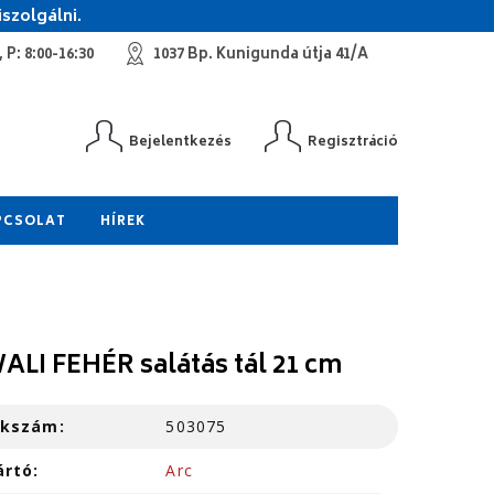
szolgálni.
 P: 8:00-16:30
1037 Bp. Kunigunda útja 41/A
Bejelentkezés
Regisztráció
PCSOLAT
HÍREK
ALI FEHÉR salátás tál 21 cm
kkszám:
503075
ártó:
Arc