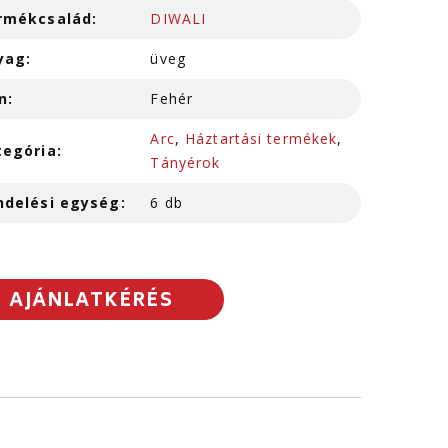
rmékcsalád:
DIWALI
yag:
üveg
n:
Fehér
Arc
,
Háztartási termékek
,
tegória:
Tányérok
ndelési egység:
6 db
AJÁNLATKÉRÉS