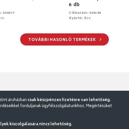
6 db
: 500077
Cikkszám: 508148
Arc
Gyártó: Arc
TOVÁBBI HASONLÓ TERMÉKEK
delmi áruházban
csak készpénzes fizetésre van lehetőség.
rdéseikkel forduljanak ügyfélszolgálatunkhoz. Megértésüket
ek kiszolgálására nincs lehetőség.