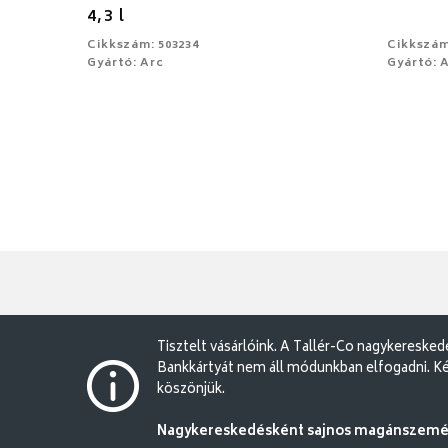
4,3 l
Cikkszám: 503234
Cikkszám
Gyártó: Arc
Gyártó: 
Tisztelt vásárlóink. A Tallér-Co nagykereske
Bankkártyát nem áll módunkban elfogadni. Ké
köszönjük.
Nagykereskedésként sajnos magánszemély