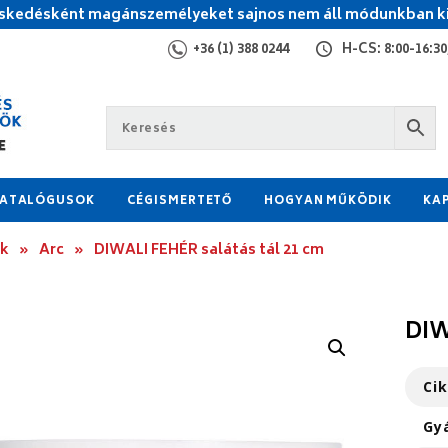
kedésként magánszemélyeket sajnos nem áll módunkban ki
+36 (1) 388 0244
H-CS: 8:00-16:30,
ATALÓGUSOK
CÉGISMERTETŐ
HOGYAN MŰKÖDIK
KA
ok
»
Arc
»
DIWALI FEHÉR salátás tál 21 cm
DIW
Ci
Gy