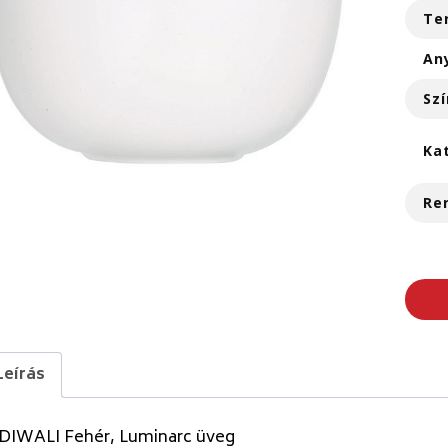
Te
An
Szí
Ka
Re
Leírás
 DIWALI Fehér, Luminarc üveg