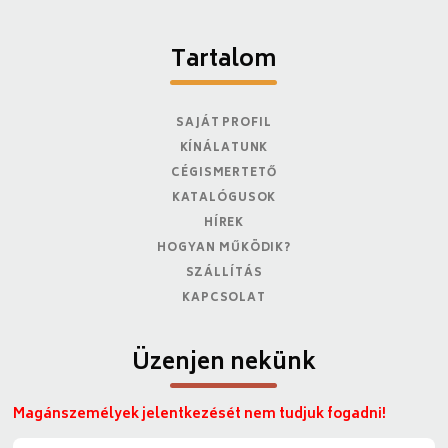
Tartalom
SAJÁT PROFIL
KÍNÁLATUNK
CÉGISMERTETŐ
KATALÓGUSOK
HÍREK
HOGYAN MŰKÖDIK?
SZÁLLÍTÁS
KAPCSOLAT
Üzenjen nekünk
Magánszemélyek jelentkezését nem tudjuk fogadni!
N