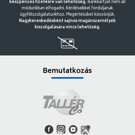
készpénzes fizetésre van lehetőség.
Bankkártyát nem áll
módunkban elfogadni. Kérdéseikkel forduljanak
ügyfélszolgálatunkhoz. Megértésüket köszönjük.
Nagykereskedésként sajnos magánszemélyek
kiszolgálására nincs lehetőség.
Bemutatkozás