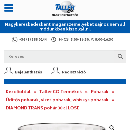
Nagykereskedésként magánszemélyeket sajnos nem áll
módunkban kiszolgálni.
+36 (1) 388 0244
H-CS: 8:00-16:30, P: 8:00-16:30
Bejelentkezés
Regisztráció
Kezdőoldal
»
Tallér CO Termékek
»
Poharak
»
Üdítős poharak, vizes poharak, whiskys poharak
»
DIAMOND TRANS pohár 30 cl LOSE