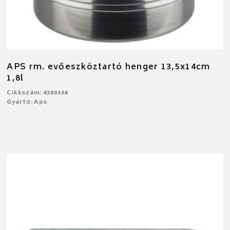
APS rm. evőeszköztartó henger 13,5x14cm
1,8l
Cikkszám: 4380368
Gyártó: Aps