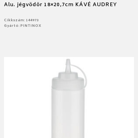
Alu. jégvödör 18×20,7cm KÁVÉ AUDREY
Cikkszám: 144973
Gyártó: PINTINOX