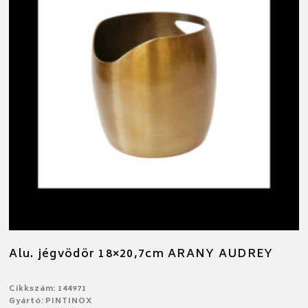
Alu. jégvödör 18×20,7cm ARANY AUDREY
Cikkszám: 144971
Gyártó: PINTINOX