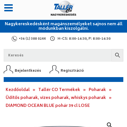
Nagykereskedésként magánszemélyeket sajnos nem áll
módunkban kiszolgálni.
+36 (1) 388 0244
H-CS: 8:00-16:30, P: 8:00-16:30
Bejelentkezés
Regisztráció
Kezdőoldal
»
Tallér CO Termékek
»
Poharak
»
Üdítős poharak, vizes poharak, whiskys poharak
»
DIAMOND OCEAN BLUE pohár 39 cl LOSE