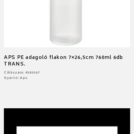
APS PE adagoló flakon 7×26,5cm 760ml 6db
TRANS.
Cikkszám: 4380367
Gyártó: Aps