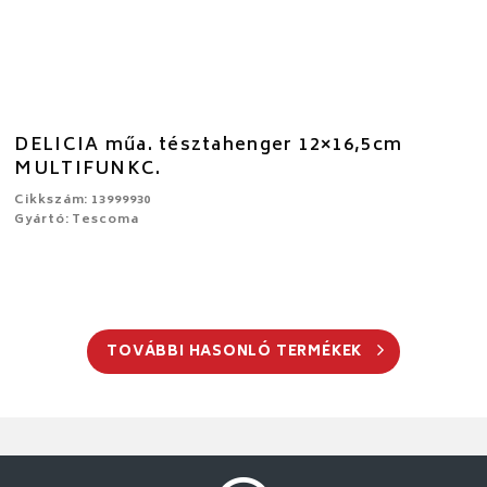
DELICIA műa. tésztahenger 12×16,5cm
MULTIFUNKC.
Cikkszám: 13999930
Gyártó: Tescoma
TOVÁBBI HASONLÓ TERMÉKEK