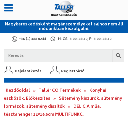
Nagykereskedésként magánszemélyeket sajnos nem áll
módunkban kiszolgálni.
+36 (1) 388 0244
H-CS: 8:00-16:30, P: 8:00-16:30
Bejelentkezés
Regisztráció
Kezdőoldal
»
Tallér CO Termékek
»
Konyhai
eszközök, Előkészítés
»
Sütemény kiszúrók, sütemény
formázók, sütemény díszítők
»
DELICIA műa.
tésztahenger 12×16,5cm MULTIFUNKC.