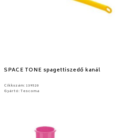
SPACE TONE spagettiszedő kanál
Cikkszám: 139520
Gyártó: Tescoma