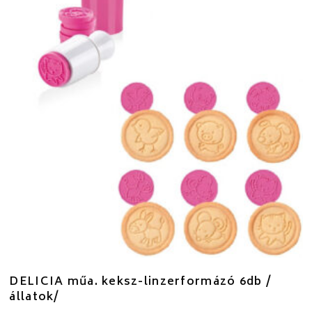
DELICIA műa. keksz-linzerformázó 6db /
állatok/