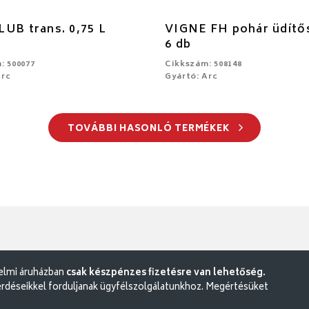
UB trans. 0,75 L
VIGNE FH pohár üdítős
6 db
: 500077
Cikkszám: 508148
Arc
Gyártó: Arc
TOVÁBBI HASONLÓ TERMÉKEK
delmi áruházban
csak készpénzes fizetésre van lehetőség.
rdéseikkel forduljanak ügyfélszolgálatunkhoz. Megértésüket