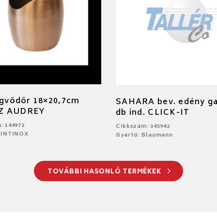
égvödör 18×20,7cm
SAHARA bev. edény ga
Z AUDREY
db ind. CLICK-IT
: 144972
Cikkszám: 345942
PINTINOX
Gyártó: Blaumann
TOVÁBBI HASONLÓ TERMÉKEK