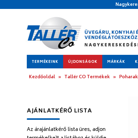
Nagykeres
TERMÉKEINK
ÚJDONSÁGOK
MÁRKÁK
K
Kezdőoldal
»
Tallér CO Termékek
»
Poharak
AJÁNLATKÉRŐ LISTA
Az árajánlatkérő lista üres, adjon