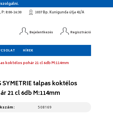
szolgálni.
 P: 8:00-16:30
1037 Bp. Kunigunda útja 41/A
Bejelentkezés
Regisztráció
PCSOLAT
HÍREK
as koktélos pohár 21 cl 6db M:114mm
 SYMETRIE talpas koktélos
ár 21 cl 6db M:114mm
kkszám:
508169