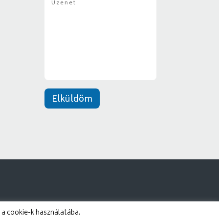
z
y
e
*
n
e
t
*
Elküldöm
 a cookie-k használatába.