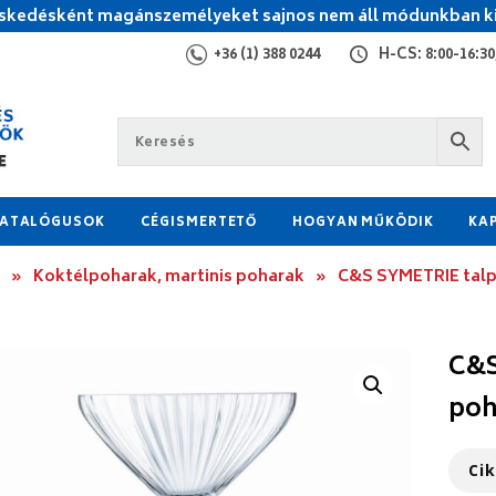
kedésként magánszemélyeket sajnos nem áll módunkban ki
+36 (1) 388 0244
H-CS: 8:00-16:30,
ATALÓGUSOK
CÉGISMERTETŐ
HOGYAN MŰKÖDIK
KA
»
Koktélpoharak, martinis poharak
»
C&S SYMETRIE talp
C&S
poh
Ci