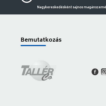
Nagykereskedésként sajnos magánszemély
Bemutatkozás