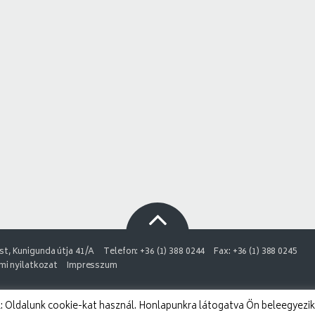
t, Kunigunda útja 41/A
Telefon: +36 (1) 388 0244
Fax: +36 (1) 388 0245
i nyilatkozat
Impresszum
 Oldalunk cookie-kat használ. Honlapunkra látogatva Ön beleegyezik