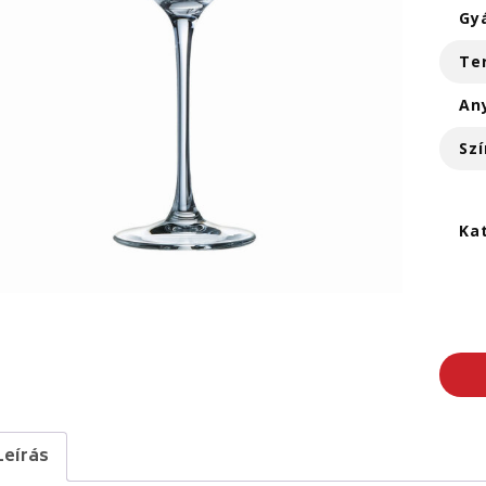
Gy
Te
An
Szí
Ka
Leírás