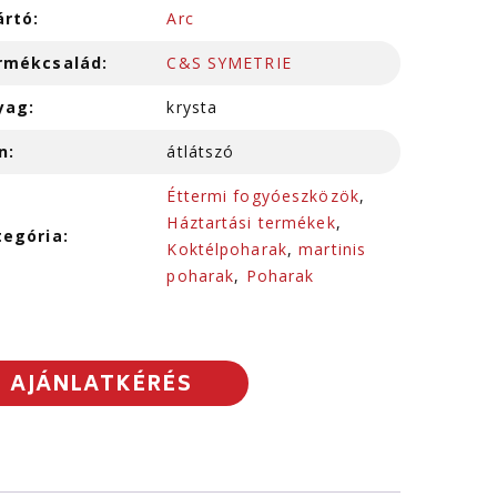
ártó:
Arc
rmékcsalád:
C&S SYMETRIE
yag:
krysta
n:
átlátszó
Éttermi fogyóeszközök
,
Háztartási termékek
,
tegória:
Koktélpoharak
,
martinis
poharak
,
Poharak
AJÁNLATKÉRÉS