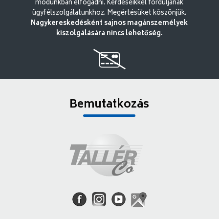
módunkban elfogadni. Kérdéseikkel forduljanak
ügyfélszolgálatunkhoz. Megértésüket köszönjük.
Nagykereskedésként sajnos magánszemélyek
kiszolgálására nincs lehetőség.
Bemutatkozás