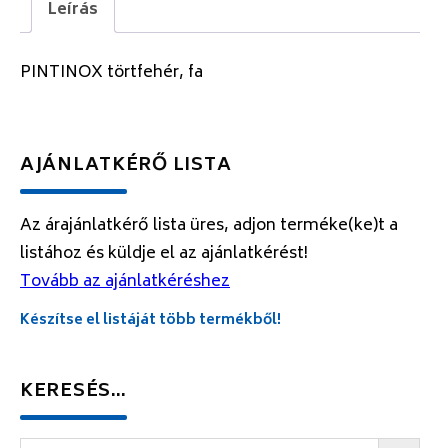
Leírás
PINTINOX törtfehér, fa
AJÁNLATKÉRŐ LISTA
Az árajánlatkérő lista üres, adjon terméke(ke)t a
listához és küldje el az ajánlatkérést!
Tovább az ajánlatkéréshez
Készítse el listáját több termékből!
KERESÉS…