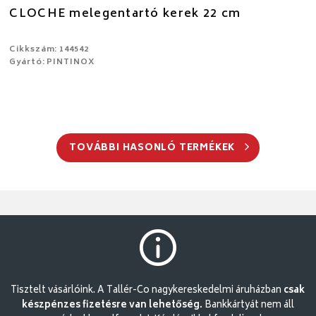
CLOCHE melegentartó kerek 22 cm
Cikkszám: 144542
Gyártó: PINTINOX
TOVÁBBI HASONLÓ TERMÉKEK
Tisztelt vásárlóink. A Tallér-Co nagykereskedelmi áruházban
csak
készpénzes fizetésre van lehetőség.
Bankkártyát nem áll