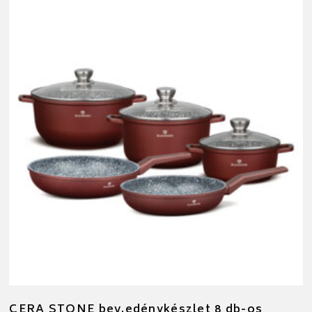
CERA STONE bev.edénykészlet 8 db-os