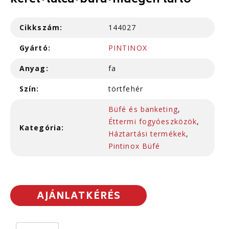
keret+tálca+búra+hidegen tartó
Cikkszám:
144027
Gyártó:
PINTINOX
Anyag:
fa
Szín:
törtfehér
Büfé és banketing
,
Éttermi fogyóeszközök
,
Kategória:
Háztartási termékek
,
Pintinox Büfé
AJÁNLATKÉRÉS