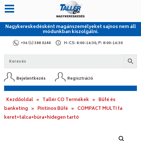
Nagykereskedésként magánszemélyeket sajnos nem áll
módunkban kiszolgálni.
+36 (1) 388 0244
H-CS: 8:00-16:30, P: 8:00-16:30
Bejelentkezés
Regisztráció
Kezdőoldal
»
Tallér CO Termékek
»
Büfé és
banketing
»
Pintinox Büfé
»
COMPACT MULTI fa
keret+tálca+búra+hidegen tartó