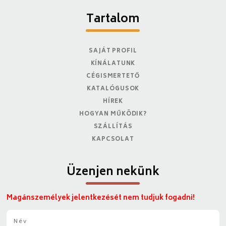
Tartalom
SAJÁT PROFIL
KÍNÁLATUNK
CÉGISMERTETŐ
KATALÓGUSOK
HÍREK
HOGYAN MŰKÖDIK?
SZÁLLÍTÁS
KAPCSOLAT
Üzenjen nekünk
Magánszemélyek jelentkezését nem tudjuk fogadni!
N
é