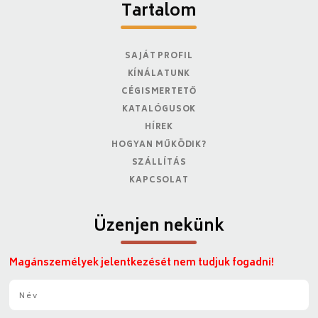
Tartalom
SAJÁT PROFIL
KÍNÁLATUNK
CÉGISMERTETŐ
KATALÓGUSOK
HÍREK
HOGYAN MŰKÖDIK?
SZÁLLÍTÁS
KAPCSOLAT
Üzenjen nekünk
Magánszemélyek jelentkezését nem tudjuk fogadni!
N
é
v