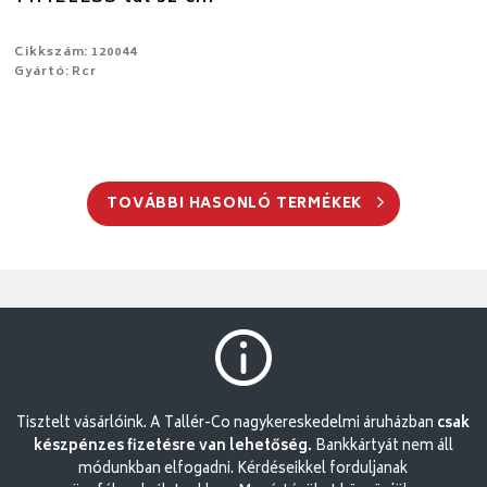
Cikkszám: 120044
Gyártó: Rcr
TOVÁBBI HASONLÓ TERMÉKEK
Tisztelt vásárlóink. A Tallér-Co nagykereskedelmi áruházban
csak
készpénzes fizetésre van lehetőség.
Bankkártyát nem áll
módunkban elfogadni. Kérdéseikkel forduljanak