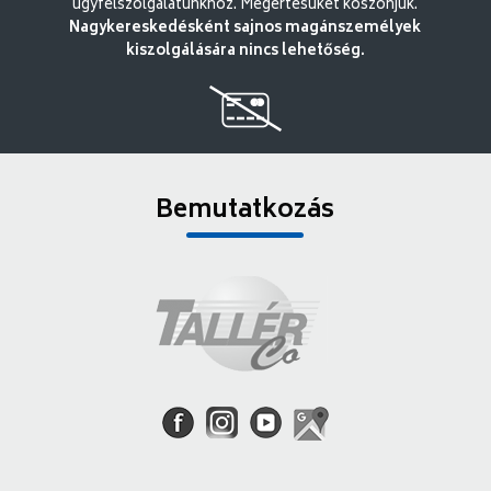
ügyfélszolgálatunkhoz. Megértésüket köszönjük.
Nagykereskedésként sajnos magánszemélyek
kiszolgálására nincs lehetőség.
Bemutatkozás