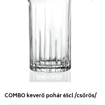
COMBO keverő pohár 65cl /csőrös/