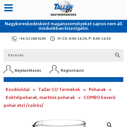
Nagykereskedésként magánszemélyeket sajnos nem áll
módunkban kiszolgálni.
+36 (1) 388 0244
H-CS: 8:00-16:30, P: 8:00-16:30
Bejelentkezés
Regisztráció
Kezdőoldal
»
Tallér CO Termékek
»
Poharak
»
Koktélpoharak, martinis poharak
»
COMBO keverő
pohár 65cl /csőrös/