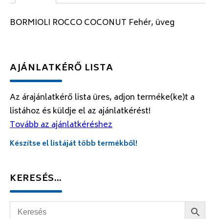
BORMIOLI ROCCO COCONUT Fehér, üveg
AJÁNLATKÉRŐ LISTA
Az árajánlatkérő lista üres, adjon terméke(ke)t a
listához és küldje el az ajánlatkérést!
Tovább az ajánlatkéréshez
Készítse el listáját több termékből!
KERESÉS…