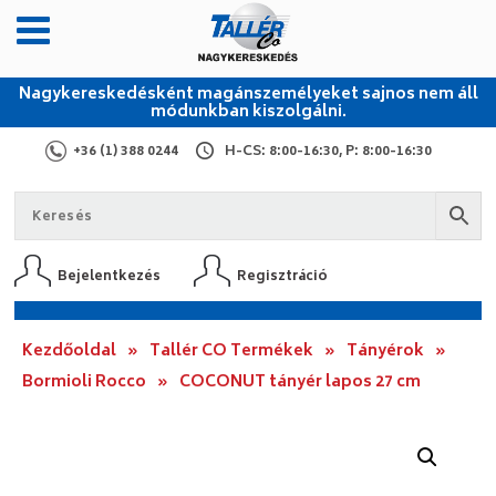
Nagykereskedésként magánszemélyeket sajnos nem áll
módunkban kiszolgálni.
+36 (1) 388 0244
H-CS: 8:00-16:30, P: 8:00-16:30
Bejelentkezés
Regisztráció
Kezdőoldal
»
Tallér CO Termékek
»
Tányérok
»
Bormioli Rocco
»
COCONUT tányér lapos 27 cm