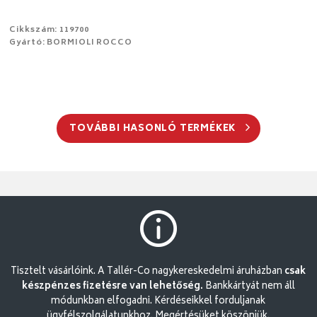
Cikkszám: 119700
Gyártó: BORMIOLI ROCCO
TOVÁBBI HASONLÓ TERMÉKEK
Tisztelt vásárlóink. A Tallér-Co nagykereskedelmi áruházban
csak
készpénzes fizetésre van lehetőség.
Bankkártyát nem áll
módunkban elfogadni. Kérdéseikkel forduljanak
ügyfélszolgálatunkhoz. Megértésüket köszönjük.