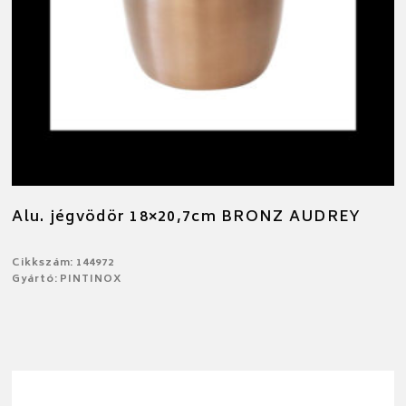
Alu. jégvödör 18×20,7cm BRONZ AUDREY
Cikkszám: 144972
Gyártó: PINTINOX