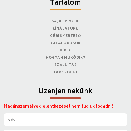
Tartalom
SAJÁT PROFIL
KÍNÁLATUNK
CÉGISMERTETŐ
KATALÓGUSOK
HÍREK
HOGYAN MŰKÖDIK?
SZÁLLÍTÁS
KAPCSOLAT
Üzenjen nekünk
Magánszemélyek jelentkezését nem tudjuk fogadni!
N
é
v