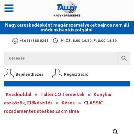
Nagykereskedésként magánszemélyeket sajnos nem áll
módunkban kiszolgálni.
+36 (1) 388 0244
H-CS: 8:00-16:30, P: 8:00-16:30
Bejelentkezés
Regisztráció
Kezdőoldal
»
Tallér CO Termékek
»
Konyhai
eszközök, Előkészítés
»
Kések
»
CLASSIC
rozsdamentes steakés 23 cm sima