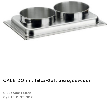
CALEIDO rm. tálca+2x7l pezsgősvödör
Cikkszám: 144672
Gyártó: PINTINOX