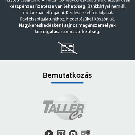
Tisztelt vásárlóink. A Tallér-Co nagykereskedelmi áruházban
csak
készpénzes fizetésre van lehetőség.
Bankkártyát nem áll
módunkban elfogadni. Kérdéseikkel forduljanak
ügyfélszolgálatunkhoz. Megértésüket köszönjük.
Nagykereskedésként sajnos magánszemélyek
kiszolgálására nincs lehetőség.
Bemutatkozás