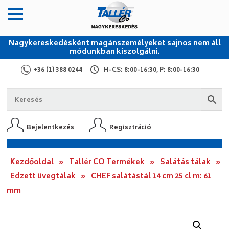
Nagykereskedésként magánszemélyeket sajnos nem áll
módunkban kiszolgálni.
+36 (1) 388 0244
H-CS: 8:00-16:30, P: 8:00-16:30
Bejelentkezés
Regisztráció
Kezdőoldal
»
Tallér CO Termékek
»
Salátás tálak
»
Edzett üvegtálak
»
CHEF salátástál 14 cm 25 cl m: 61
mm