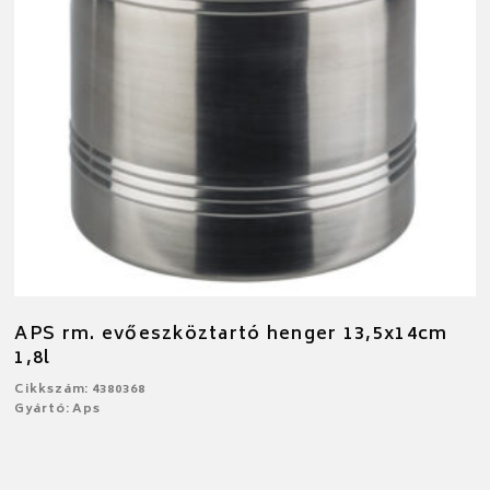
APS rm. evőeszköztartó henger 13,5x14cm
1,8l
Cikkszám: 4380368
Gyártó: Aps