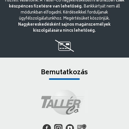
Tisztelt vásárlóink. A Tallér-Co nagykereskedelmi áruházban
csak
készpénzes fizetésre van lehetőség.
Bankkártyát nem áll
módunkban elfogadni. Kérdéseikkel forduljanak
ügyfélszolgálatunkhoz. Megértésüket köszönjük.
Nagykereskedésként sajnos magánszemélyek
kiszolgálására nincs lehetőség.
Bemutatkozás