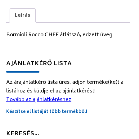
Leírás
Bormioli Rocco CHEF átlátszó, edzett üveg
AJÁNLATKÉRŐ LISTA
Az árajánlatkérő lista üres, adjon terméke(ke)t a
listához és küldje el az ajánlatkérést!
Tovább az ajánlatkéréshez
Készítse el listáját több termékből!
KERESÉS…