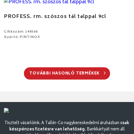
PROFESS. rm. szószos tál talppal 9cl
Cikkszám: 144568
Gyártó: PINTINOX
TOVÁBBI HASONLÓ TERMÉKEK
Tisztelt vásárlóink. A Tallér-Co nagykereskedelmi áruházban
csak
készpénzes fizetésre van lehetőség.
Bankkártyát nem áll