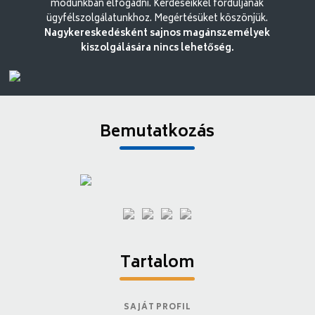
módunkban elfogadni. Kérdéseikkel forduljanak
ügyfélszolgálatunkhoz. Megértésüket köszönjük.
Nagykereskedésként sajnos magánszemélyek
kiszolgálására nincs lehetőség.
Bemutatkozás
Tartalom
SAJÁT PROFIL