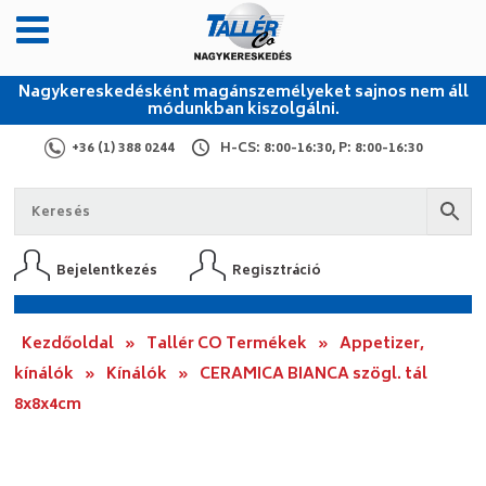
Nagykereskedésként magánszemélyeket sajnos nem áll
módunkban kiszolgálni.
+36 (1) 388 0244
H-CS: 8:00-16:30, P: 8:00-16:30
Bejelentkezés
Regisztráció
Kezdőoldal
»
Tallér CO Termékek
»
Appetizer,
kínálók
»
Kínálók
»
CERAMICA BIANCA szögl. tál
8x8x4cm