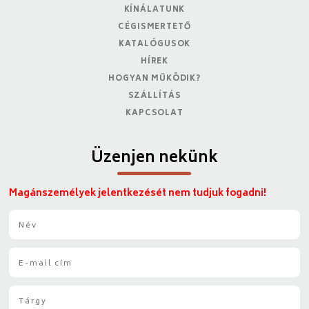
KÍNÁLATUNK
CÉGISMERTETŐ
KATALÓGUSOK
HÍREK
HOGYAN MŰKÖDIK?
SZÁLLÍTÁS
KAPCSOLAT
Üzenjen nekünk
Magánszemélyek jelentkezését nem tudjuk fogadni!
N
é
v
E
*
-
m
T
a
á
i