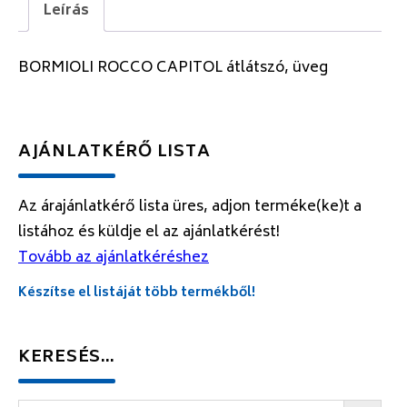
Leírás
BORMIOLI ROCCO CAPITOL átlátszó, üveg
AJÁNLATKÉRŐ LISTA
Az árajánlatkérő lista üres, adjon terméke(ke)t a
listához és küldje el az ajánlatkérést!
Tovább az ajánlatkéréshez
Készítse el listáját több termékből!
KERESÉS…