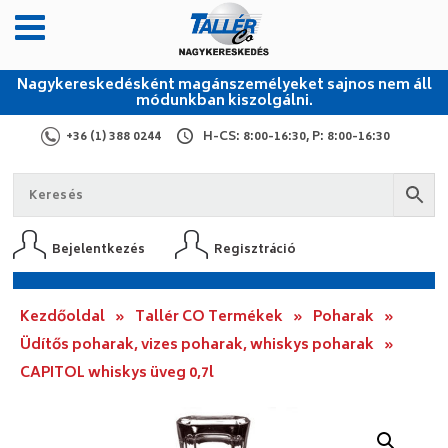
Nagykereskedésként magánszemélyeket sajnos nem áll
módunkban kiszolgálni.
+36 (1) 388 0244
H-CS: 8:00-16:30, P: 8:00-16:30
Bejelentkezés
Regisztráció
Kezdőoldal
»
Tallér CO Termékek
»
Poharak
»
Üdítős poharak, vizes poharak, whiskys poharak
»
CAPITOL whiskys üveg 0,7l