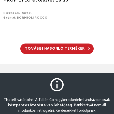
PROMETEO étkészlet 18 db
Cikkszám: 202051
Gyártó: BORMIOLI ROCCO
TOVÁBBI HASONLÓ TERMÉKEK
Tisztelt vásárlóink. A Tallér-Co nagykereskedelmi áruházban
csak
készpénzes fizetésre van lehetőség.
Bankkártyát nem áll
módunkban elfogadni. Kérdéseikkel forduljanak