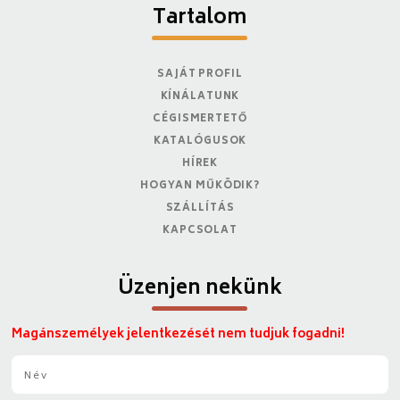
Tartalom
SAJÁT PROFIL
KÍNÁLATUNK
CÉGISMERTETŐ
KATALÓGUSOK
HÍREK
HOGYAN MŰKÖDIK?
SZÁLLÍTÁS
KAPCSOLAT
Üzenjen nekünk
Magánszemélyek jelentkezését nem tudjuk fogadni!
N
é
v