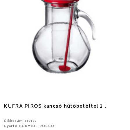
KUFRA PIROS kancsó hűtőbetéttel 2 l
Cikkszám: 119107
Gyártó: BORMIOLI ROCCO