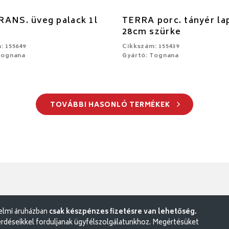
ANS. üveg palack 1l
TERRA porc. tányér la
28cm szürke
: 155649
Cikkszám: 155439
Tognana
Gyártó: Tognana
TOVÁBBI HASONLÓ TERMÉKEK
delmi áruházban
csak készpénzes fizetésre van lehetőség.
rdéseikkel forduljanak ügyfélszolgálatunkhoz. Megértésüket