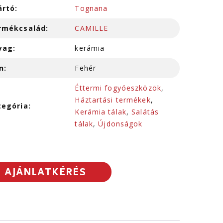
ártó:
Tognana
rmékcsalád:
CAMILLE
yag:
kerámia
n:
Fehér
Éttermi fogyóeszközök
,
Háztartási termékek
,
tegória:
Kerámia tálak
,
Salátás
tálak
,
Újdonságok
AJÁNLATKÉRÉS