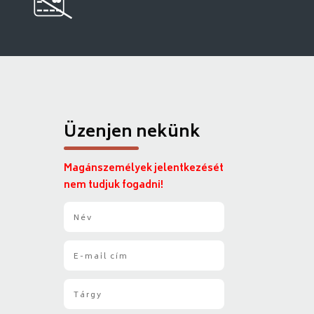
Üzenjen nekünk
Magánszemélyek jelentkezését
nem tudjuk fogadni!
N
é
v
E
*
-
m
T
a
á
i
r
l