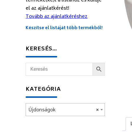
terméke(ke)t a listához és küldje
el az ajánlatkérést!
Tovább az ajánlatkéréshez
Készítse el listáját több termékből!
KERESÉS…
KATEGÓRIA
Újdonságok
×