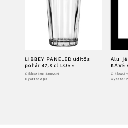
LIBBEY PANELED üditős
Alu. j
pohár 47,3 cl LOSE
KÁVÉ
Cikkszám: 4380234
Cikkszám
Gyártó: Aps
Gyártó: 