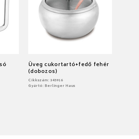
só
Üveg cukortartó+fedő fehér
(dobozos)
Cikkszám: 345916
Gyártó: Berlinger Haus