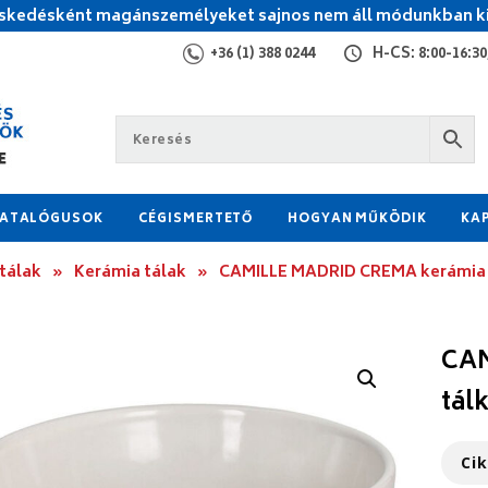
kedésként magánszemélyeket sajnos nem áll módunkban ki
+36 (1) 388 0244
H-CS: 8:00-16:30,
ATALÓGUSOK
CÉGISMERTETŐ
HOGYAN MŰKÖDIK
KA
tálak
»
Kerámia tálak
»
CAMILLE MADRID CREMA kerámia 
CAM
tál
Ci