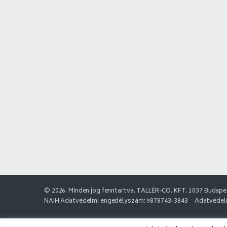
© 2026. Minden jog fenntartva. TALLÉR-CO. KFT. 1037 Budapes
NAIH Adatvédelmi engedélyszám: 9878743-3843
Adatvédelm