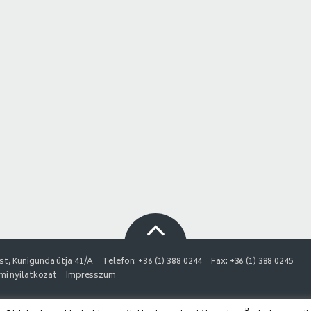
t, Kunigunda útja 41/A
Telefon: +36 (1) 388 0244
Fax: +36 (1) 388 0245
i nyilatkozat
Impresszum