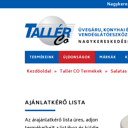
Nagykeres
TERMÉKEINK
ÚJDONSÁGOK
MÁRKÁK
K
Kezdőoldal
»
Tallér CO Termékek
»
Salátás 
AJÁNLATKÉRŐ LISTA
Az árajánlatkérő lista üres, adjon