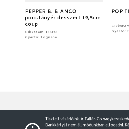
PEPPER B. BIANCO
POP TR
porc.tányér desszert 19,5cm
coup
Cikkszám
Gyártó: 
Cikkszám: 155476
Gyártó: Tognana
Tisztelt vásárlóink. A Tallér-Co nagykereske
Bankkártyát nem áll módunkban elfogadni. Ké