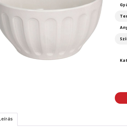
Gy
Te
An
Szí
Ka
Leírás