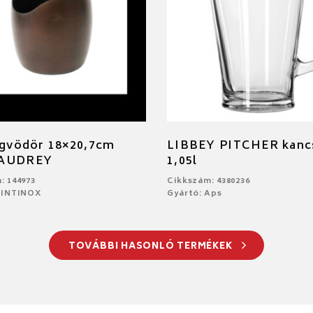
égvödör 18×20,7cm
LIBBEY PITCHER kanc
 AUDREY
1,05l
: 144973
Cikkszám: 4380236
PINTINOX
Gyártó: Aps
TOVÁBBI HASONLÓ TERMÉKEK