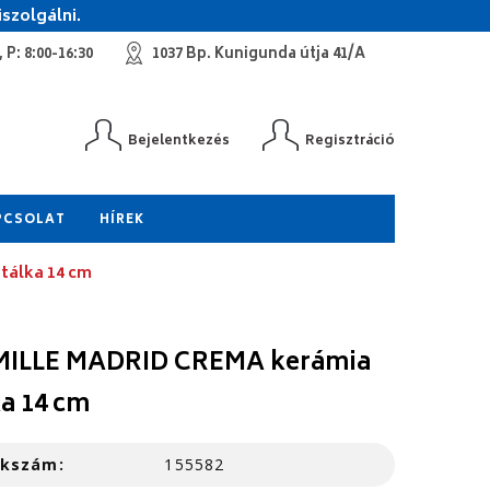
szolgálni.
 P: 8:00-16:30
1037 Bp. Kunigunda útja 41/A
Bejelentkezés
Regisztráció
PCSOLAT
HÍREK
tálka 14 cm
ILLE MADRID CREMA kerámia
ka 14 cm
kkszám:
155582