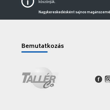
köszönjük.
Nagykereskedésként sajnos magánszemély
Bemutatkozás