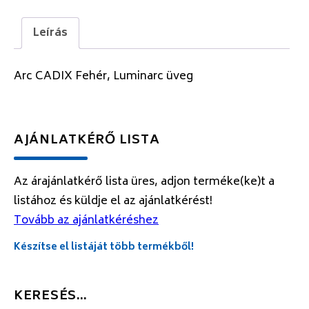
Leírás
Arc CADIX Fehér, Luminarc üveg
AJÁNLATKÉRŐ LISTA
Az árajánlatkérő lista üres, adjon terméke(ke)t a
listához és küldje el az ajánlatkérést!
Tovább az ajánlatkéréshez
Készítse el listáját több termékből!
KERESÉS…