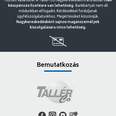
Tisztelt vásárlóink. A Tallér-Co nagykereskedelmi áruházban
csak
készpénzes fizetésre van lehetőség.
Bankkártyát nem áll
módunkban elfogadni. Kérdéseikkel forduljanak
ügyfélszolgálatunkhoz. Megértésüket köszönjük.
Nagykereskedésként sajnos magánszemélyek
kiszolgálására nincs lehetőség.
Bemutatkozás