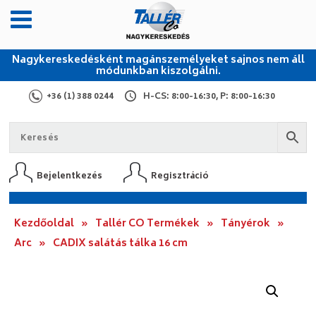
Nagykereskedésként magánszemélyeket sajnos nem áll
módunkban kiszolgálni.
+36 (1) 388 0244
H-CS: 8:00-16:30, P: 8:00-16:30
Bejelentkezés
Regisztráció
Kezdőoldal
»
Tallér CO Termékek
»
Tányérok
»
Arc
»
CADIX salátás tálka 16 cm