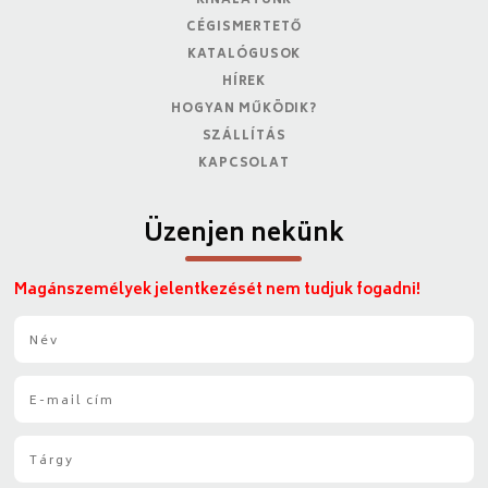
KÍNÁLATUNK
CÉGISMERTETŐ
KATALÓGUSOK
HÍREK
HOGYAN MŰKÖDIK?
SZÁLLÍTÁS
KAPCSOLAT
Üzenjen nekünk
Magánszemélyek jelentkezését nem tudjuk fogadni!
N
é
v
E
*
-
m
T
a
á
i
r
l