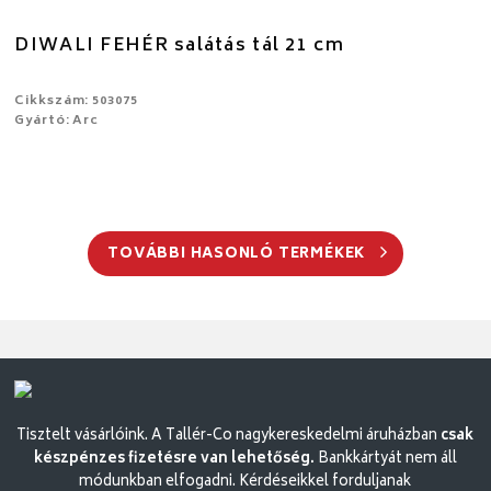
DIWALI FEHÉR salátás tál 21 cm
Cikkszám: 503075
Gyártó: Arc
TOVÁBBI HASONLÓ TERMÉKEK
Tisztelt vásárlóink. A Tallér-Co nagykereskedelmi áruházban
csak
készpénzes fizetésre van lehetőség.
Bankkártyát nem áll
módunkban elfogadni. Kérdéseikkel forduljanak