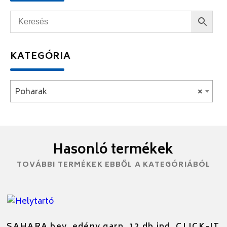
KATEGÓRIA
Poharak
×
Hasonló termékek
TOVÁBBI TERMÉKEK EBBŐL A KATEGÓRIÁBÓL
SAHARA bev. edény garn. 12 db ind. CLICK-IT