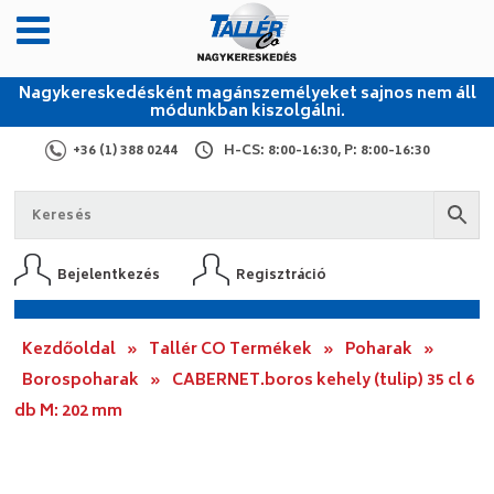
Nagykereskedésként magánszemélyeket sajnos nem áll
módunkban kiszolgálni.
+36 (1) 388 0244
H-CS: 8:00-16:30, P: 8:00-16:30
Bejelentkezés
Regisztráció
Kezdőoldal
»
Tallér CO Termékek
»
Poharak
»
Borospoharak
»
CABERNET.boros kehely (tulip) 35 cl 6
db M: 202 mm