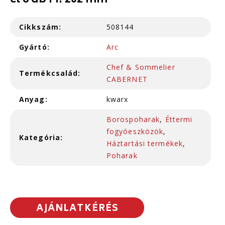
cl 6 db M: 202 mm
Cikkszám:
508144
Gyártó:
Arc
Chef & Sommelier
Termékcsalád:
CABERNET
Anyag:
kwarx
Borospoharak
,
Éttermi
fogyóeszközök
,
Kategória:
Háztartási termékek
,
Poharak
AJÁNLATKÉRÉS