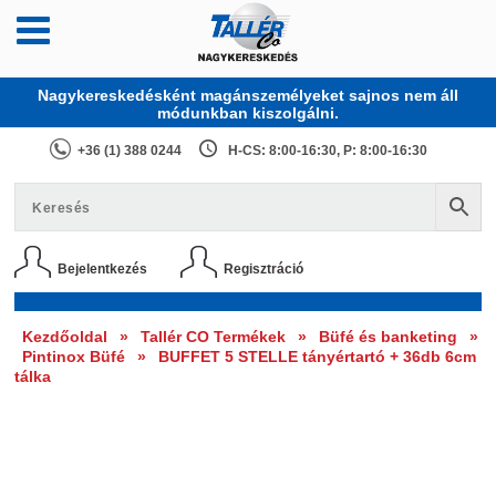
Nagykereskedésként magánszemélyeket sajnos nem áll
módunkban kiszolgálni.
+36 (1) 388 0244
H-CS: 8:00-16:30, P: 8:00-16:30
Bejelentkezés
Regisztráció
Kezdőoldal
»
Tallér CO Termékek
»
Büfé és banketing
»
Pintinox Büfé
»
BUFFET 5 STELLE tányértartó + 36db 6cm
tálka