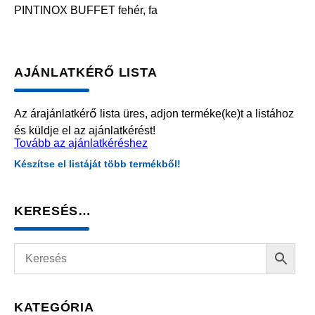
PINTINOX BUFFET fehér, fa
AJÁNLATKÉRŐ LISTA
Az árajánlatkérő lista üres, adjon terméke(ke)t a listához
és küldje el az ajánlatkérést!
Tovább az ajánlatkéréshez
Készítse el listáját több termékből!
KERESÉS…
KATEGÓRIA