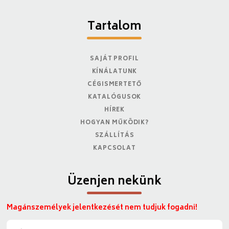
Tartalom
SAJÁT PROFIL
KÍNÁLATUNK
CÉGISMERTETŐ
KATALÓGUSOK
HÍREK
HOGYAN MŰKÖDIK?
SZÁLLÍTÁS
KAPCSOLAT
Üzenjen nekünk
Magánszemélyek jelentkezését nem tudjuk fogadni!
N