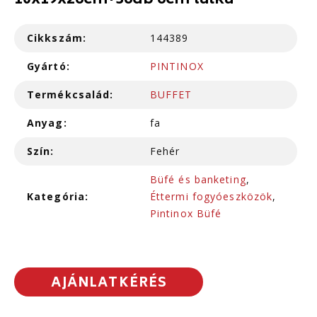
10x19x26cm+36db 6cm tálka
Cikkszám:
144389
Gyártó:
PINTINOX
Termékcsalád:
BUFFET
Anyag:
fa
Szín:
Fehér
Büfé és banketing
,
Kategória:
Éttermi fogyóeszközök
,
Pintinox Büfé
AJÁNLATKÉRÉS