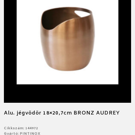
Alu. jégvödör 18×20,7cm BRONZ AUDREY
Cikkszám: 144972
Gyártó: PINTINOX