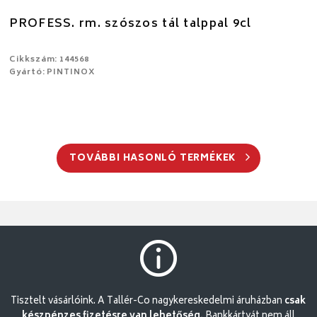
PROFESS. rm. szószos tál talppal 9cl
Cikkszám: 144568
Gyártó: PINTINOX
TOVÁBBI HASONLÓ TERMÉKEK
Tisztelt vásárlóink. A Tallér-Co nagykereskedelmi áruházban
csak
készpénzes fizetésre van lehetőség.
Bankkártyát nem áll