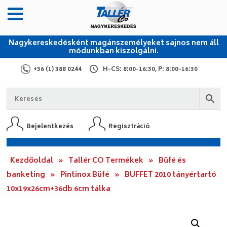
Nagykereskedésként magánszemélyeket sajnos nem áll
módunkban kiszolgálni.
+36 (1) 388 0244
H-CS: 8:00-16:30, P: 8:00-16:30
Bejelentkezés
Regisztráció
Kezdőoldal
»
Tallér CO Termékek
»
Büfé és
banketing
»
Pintinox Büfé
»
BUFFET 2010 tányértartó
10x19x26cm+36db 6cm tálka