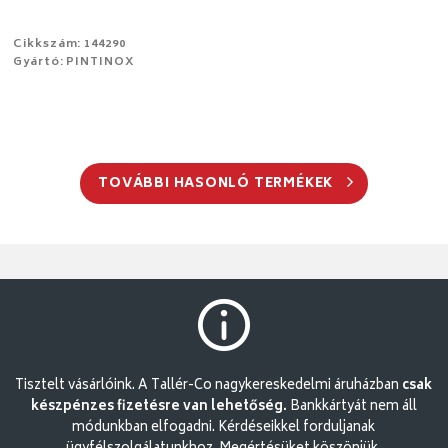
Cikkszám: 144290
Gyártó: PINTINOX
TOVÁBBI HASONLÓ TERMÉKEK
Tisztelt vásárlóink. A Tallér-Co nagykereskedelmi áruházban
csak
készpénzes fizetésre van lehetőség.
Bankkártyát nem áll
módunkban elfogadni. Kérdéseikkel forduljanak