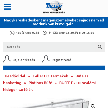
Nagykereskedésként magánszemélyeket sajnos nem áll
módunkban kiszolgálni.
+36 (1) 388 0244
H-CS: 8:00-16:30, P: 8:00-16:30
Bejelentkezés
Regisztráció
Kezdőoldal
»
Tallér CO Termékek
»
Büfé és
banketing
»
Pintinox Büfé
»
BUFFET 2010 szalámi
hidegen tartó 2r.