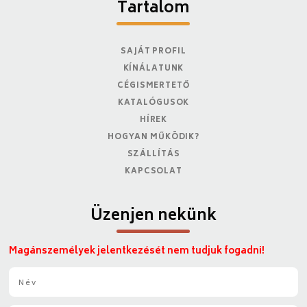
Tartalom
SAJÁT PROFIL
KÍNÁLATUNK
CÉGISMERTETŐ
KATALÓGUSOK
HÍREK
HOGYAN MŰKÖDIK?
SZÁLLÍTÁS
KAPCSOLAT
Üzenjen nekünk
Magánszemélyek jelentkezését nem tudjuk fogadni!
N
é
v