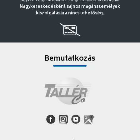
ügyfélszolgálatunkhoz. Megértésüket köszönjük.
Nagykereskedésként sajnos magánszemélyek
kiszolgálására nincs lehetőség.
Bemutatkozás