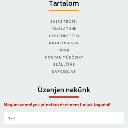
Tartalom
SAJÁT PROFIL
KÍNÁLATUNK
CÉGISMERTETŐ
KATALÓGUSOK
HÍREK
HOGYAN MŰKÖDIK?
SZÁLLÍTÁS
KAPCSOLAT
Üzenjen nekünk
Magánszemélyek jelentkezését nem tudjuk fogadni!
N
é
v