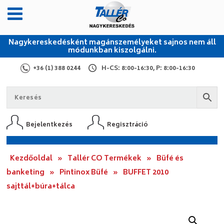
Nagykereskedésként magánszemélyeket sajnos nem áll
módunkban kiszolgálni.
+36 (1) 388 0244
H-CS: 8:00-16:30, P: 8:00-16:30
Bejelentkezés
Regisztráció
Kezdőoldal
»
Tallér CO Termékek
»
Büfé és
banketing
»
Pintinox Büfé
»
BUFFET 2010
sajttál+búra+tálca