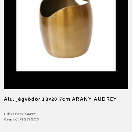
Alu. jégvödör 18×20,7cm ARANY AUDREY
Cikkszám: 144971
Gyártó: PINTINOX