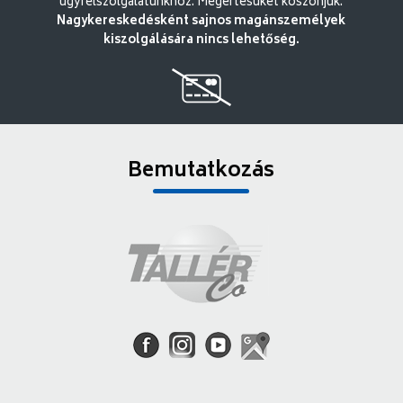
ügyfélszolgálatunkhoz. Megértésüket köszönjük.
Nagykereskedésként sajnos magánszemélyek
kiszolgálására nincs lehetőség.
Bemutatkozás