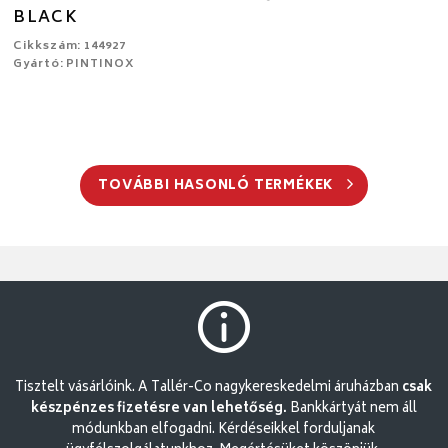
BLACK
Cikkszám: 144927
Gyártó: PINTINOX
TOVÁBBI HASONLÓ TERMÉKEK
Tisztelt vásárlóink. A Tallér-Co nagykereskedelmi áruházban
csak
készpénzes fizetésre van lehetőség.
Bankkártyát nem áll
módunkban elfogadni. Kérdéseikkel forduljanak