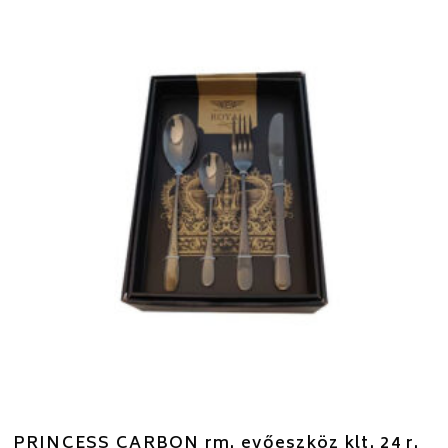
PRINCESS CARBON rm. evőeszköz klt. 24 r.