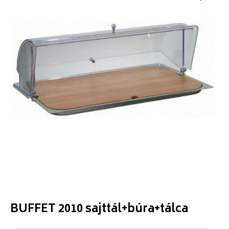
BUFFET 2010 sajttál+búra+tálca