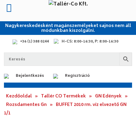
Nagykereskedésként magánszemélyeket sajnos nem áll
módunkban kiszolgálni.
+36 (1) 388 0244
H-CS: 8:00-16:30, P: 8:00-16:30
Bejelentkezés
Regisztráció
Kezdőoldal
»
Tallér CO Termékek
»
GN Edények
»
Rozsdamentes Gn
»
BUFFET 2010 rm. víz elvezető GN
1/1