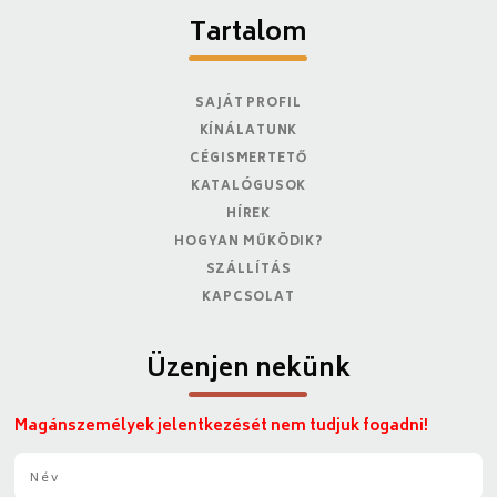
Tartalom
SAJÁT PROFIL
KÍNÁLATUNK
CÉGISMERTETŐ
KATALÓGUSOK
HÍREK
HOGYAN MŰKÖDIK?
SZÁLLÍTÁS
KAPCSOLAT
Üzenjen nekünk
Magánszemélyek jelentkezését nem tudjuk fogadni!
N
é